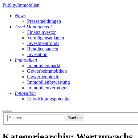
Publity.Immobilien
News
Pressemeldungen
Asset Management
Finanzinvestor
Vermögensanlagen
Investmentfonds
Renditechancen
Investition
Immobilien
Immobilienmarkt
Gewerbeimmobilien
Gewerbeobjekte
Immobilienbewertung
Immobilienvermögen
Innovation
Entwicklungspotential
Suchen
Hauptmenü
Kategoriearchiv:
Wertzuwachs