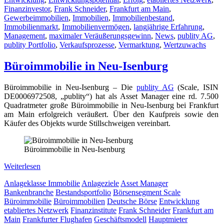
Finanzinvestor
,
Frank Schneider
,
Frankfurt am Main
,
Gewerbeimmobilien
,
Immobilien
,
Immobilienbestand
,
Immobilienmarkt
,
Immobilienvermögen
,
langjährige Erfahrung
,
Management
,
maximaler Veräußerungsgewinn
,
News
,
publity AG
,
publity Portfolio
,
Verkaufsprozesse
,
Vermarktung
,
Wertzuwachs
Büroimmobilie in Neu-Isenburg
Büroimmobilie in Neu-Isenburg – Die
publity AG
(Scale, ISIN
DE0006972508, „publity“) hat als Asset Manager eine rd. 7.500
Quadratmeter große Büroimmobilie in Neu-Isenburg bei Frankfurt
am Main erfolgreich veräußert. Über den Kaufpreis sowie den
Käufer des Objekts wurde Stillschweigen vereinbart.
Büroimmobilie in Neu-Isenburg
Weiterlesen
Anlageklasse Immobilie
Anlageziele
Asset Manager
Bankenbranche
Bestandsportfolio
Börsensegment Scale
Büroimmobilie
Büroimmobilien
Deutsche Börse
Entwicklung
etabliertes Netzwerk
Finanzinstitute
Frank Schneider
Frankfurt am
Main
Frankfurter Flughafen
Geschäftsmodell
Hauptmieter