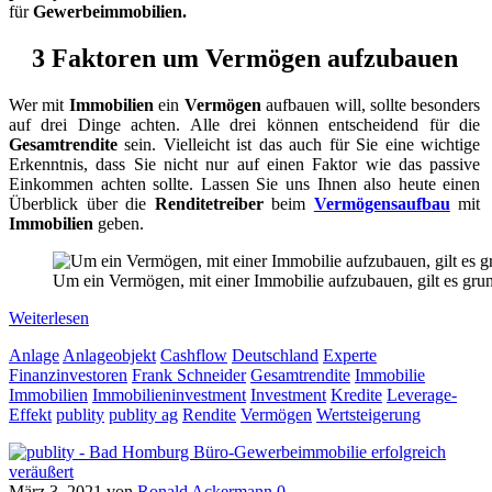
für
Gewerbeimmobilien.
3 Faktoren um Vermögen aufzubauen
Wer mit
Immobilien
ein
Vermögen
aufbauen will, sollte besonders
auf drei Dinge achten. Alle drei können entscheidend für die
Gesamtrendite
sein. Vielleicht ist das auch für Sie eine wichtige
Erkenntnis, dass Sie nicht nur auf einen Faktor wie das passive
Einkommen achten sollte. Lassen Sie uns Ihnen also heute einen
Überblick über die
Renditetreiber
beim
Vermögensaufbau
mit
Immobilien
geben.
Um ein Vermögen, mit einer Immobilie aufzubauen, gilt es grun
Weiterlesen
Anlage
Anlageobjekt
Cashflow
Deutschland
Experte
Finanzinvestoren
Frank Schneider
Gesamtrendite
Immobilie
Immobilien
Immobilieninvestment
Investment
Kredite
Leverage-
Effekt
publity
publity ag
Rendite
Vermögen
Wertsteigerung
März 3, 2021
von
Ronald Ackermann
0