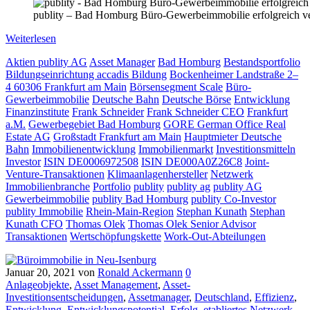
publity – Bad Homburg Büro-Gewerbeimmobilie erfolgreich ve
Weiterlesen
Aktien publity AG
Asset Manager
Bad Homburg
Bestandsportfolio
Bildungseinrichtung accadis Bildung
Bockenheimer Landstraße 2–
4 60306 Frankfurt am Main
Börsensegment Scale
Büro-
Gewerbeimmobilie
Deutsche Bahn
Deutsche Börse
Entwicklung
Finanzinstitute
Frank Schneider
Frank Schneider CEO
Frankfurt
a.M.
Gewerbegebiet Bad Homburg
GORE German Office Real
Estate AG
Großstadt Frankfurt am Main
Hauptmieter Deutsche
Bahn
Immobilienentwicklung
Immobilienmarkt
Investitionsmitteln
Investor
ISIN DE0006972508
ISIN DE000A0Z26C8
Joint-
Venture-Transaktionen
Klimaanlagenhersteller
Netzwerk
Immobilienbranche
Portfolio
publity
publity ag
publity AG
Gewerbeimmobilie
publity Bad Homburg
publity Co-Investor
publity Immobilie
Rhein-Main-Region
Stephan Kunath
Stephan
Kunath CFO
Thomas Olek
Thomas Olek Senior Advisor
Transaktionen
Wertschöpfungskette
Work-Out-Abteilungen
Januar 20, 2021
von
Ronald Ackermann
0
Anlageobjekte
,
Asset Management
,
Asset-
Investitionsentscheidungen
,
Assetmanager
,
Deutschland
,
Effizienz
,
Entwicklung
,
Entwicklungspotential
,
Erfolg
,
etabliertes Netzwerk
,