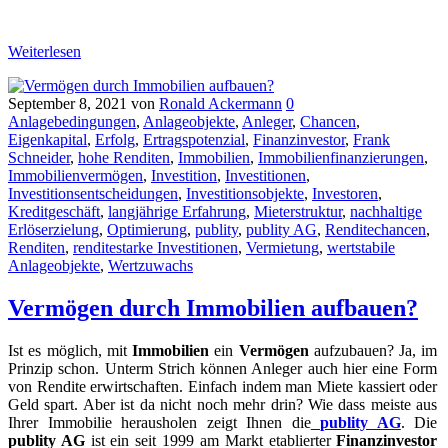
Weiterlesen
September 8, 2021
von
Ronald Ackermann
0
Anlagebedingungen
,
Anlageobjekte
,
Anleger
,
Chancen
,
Eigenkapital
,
Erfolg
,
Ertragspotenzial
,
Finanzinvestor
,
Frank
Schneider
,
hohe Renditen
,
Immobilien
,
Immobilienfinanzierungen
,
Immobilienvermögen
,
Investition
,
Investitionen
,
Investitionsentscheidungen
,
Investitionsobjekte
,
Investoren
,
Kreditgeschäft
,
langjährige Erfahrung
,
Mieterstruktur
,
nachhaltige
Erlöserzielung
,
Optimierung
,
publity
,
publity AG
,
Renditechancen
,
Renditen
,
renditestarke Investitionen
,
Vermietung
,
wertstabile
Anlageobjekte
,
Wertzuwachs
Vermögen durch Immobilien aufbauen?
Ist es möglich, mit
Immobilien
ein
Vermögen
aufzubauen? Ja, im
Prinzip schon. Unterm Strich können Anleger auch hier eine Form
von Rendite erwirtschaften. Einfach indem man Miete kassiert oder
Geld spart. Aber ist da nicht noch mehr drin? Wie dass meiste aus
Ihrer Immobilie herausholen zeigt Ihnen die
publity AG
. Die
publity AG
ist ein seit 1999 am Markt etablierter
Finanzinvestor