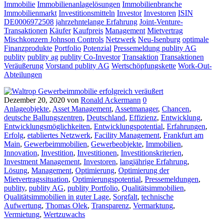
Immobilie
Immobilienanlagelösungen
Immobilienbranche
Immobilienmarkt
Investitionsmitteln
Investor
Investoren
ISIN
DE0006972508
jahrzehntelange Erfahrung
Joint-Venture-
Transaktionen
Käufer
Kaufpreis
Management
Mietvertrag
Mischkonzern Johnson Controls
Netzwerk
Neu-Isenburg
optimale
Finanzprodukte
Portfolio
Potenzial
Pressemeldung publity AG
publity
publity ag
publity Co-Investor
Transaktion
Transaktionen
Veräußerung
Vorstand publity AG
Wertschöpfungskette
Work-Out-
Abteilungen
Dezember 20, 2020
von
Ronald Ackermann
0
Anlageobjekte
,
Asset Management
,
Assetmanager
,
Chancen
,
deutsche Ballungszentren
,
Deutschland
,
Effizienz
,
Entwicklung
,
Entwicklungsmöglichkeiten
,
Entwicklungspotential
,
Erfahrungen
,
Erfolg
,
etabliertes Netzwerk
,
Facility Management
,
Frankfurt am
Main
,
Gewerbeimmobilien
,
Gewerbeobjekte
,
Immobilien
,
Innovation
,
Investition
,
Investitionen
,
Investitionskriterien
,
Investment Management
,
Investoren
,
langjährige Erfahrung
,
Lösung
,
Management
,
Optimierung
,
Optimierung der
Mietvertragssituation
,
Optimierungspotential
,
Pressemeldungen
,
publity
,
publity AG
,
publity Portfolio
,
Qualitätsimmobilien
,
Qualitätsimmobilien in guter Lage
,
Sorgfalt
,
technische
Aufwertung
,
Thomas Olek
,
Transparenz
,
Vermarktung
,
Vermietung
,
Wertzuwachs