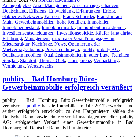
Anlageobjekte
,
Asset Management
,
Assetmanager
,
Chancen
,
Deutschland
,
Effizienz
,
Entwicklung
,
Erfahrungen
,
Erfolg
,
etabliertes Netzwerk
,
Fairness
,
Frank Schneider
,
Frankfurt am
Main
,
Gewerbeimmobilien
,
hohe Renditen
,
Immobilien
,
Immobilienbestand
,
Immobilienmarkt
,
Immobilientransaktionen
,
Investitionsentscheidungen
,
Investitionsobjekte
,
Käufer
,
langjährige
Erfahrung
,
Management
,
maximaler Veräußerungsgewinn
,
Mieterstruktur
,
Nachfrage
,
News
,
Optimierung der
Mietvertragssituation
,
Pressemeldungen
,
publity
,
publity AG
,
Qualitätsimmobilien
,
Qualitätsimmobilien in guter Lage
,
Renditen
,
Sorgfalt
,
Standort
,
Thomas Olek
,
Transparenz
,
Vermarktung
,
Vermietung
,
Wertzuwachs
publity – Bad Homburg Büro-
Gewerbeimmobilie erfolgreich veräußert
publity – Bad Homburg Büro-Gewerbeimmobilie erfolgreich
veräußert –
publity
hat die Immobilie im Jahr 2017 erworben und
seither erfolgreich entwickelt; zu den Hauptmietern zählen die
Deutsche Bahn sowie ein großer Klimaanlagenhersteller. publity
AG: erfolgreicher Verkauf einer Gewerbeimmobilie in Bad
Homburg mit Deutsche Bahn als Hauptmieter