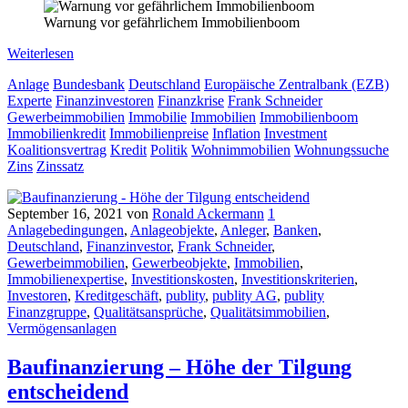
Warnung vor gefährlichem Immobilienboom
Weiterlesen
Anlage
Bundesbank
Deutschland
Europäische Zentralbank (EZB)
Experte
Finanzinvestoren
Finanzkrise
Frank Schneider
Gewerbeimmobilien
Immobilie
Immobilien
Immobilienboom
Immobilienkredit
Immobilienpreise
Inflation
Investment
Koalitionsvertrag
Kredit
Politik
Wohnimmobilien
Wohnungssuche
Zins
Zinssatz
September 16, 2021
von
Ronald Ackermann
1
Anlagebedingungen
,
Anlageobjekte
,
Anleger
,
Banken
,
Deutschland
,
Finanzinvestor
,
Frank Schneider
,
Gewerbeimmobilien
,
Gewerbeobjekte
,
Immobilien
,
Immobilienexpertise
,
Investitionskosten
,
Investitionskriterien
,
Investoren
,
Kreditgeschäft
,
publity
,
publity AG
,
publity
Finanzgruppe
,
Qualitätsansprüche
,
Qualitätsimmobilien
,
Vermögensanlagen
Baufinanzierung – Höhe der Tilgung
entscheidend