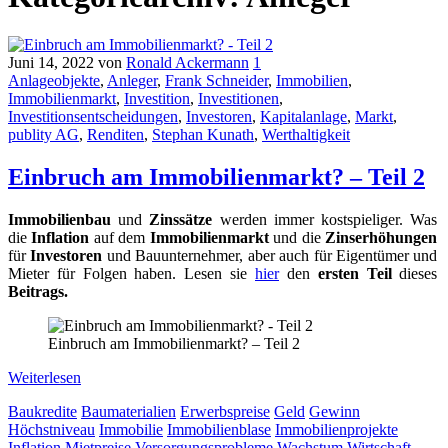
Juni 14, 2022
von
Ronald Ackermann
1
Anlageobjekte
,
Anleger
,
Frank Schneider
,
Immobilien
,
Immobilienmarkt
,
Investition
,
Investitionen
,
Investitionsentscheidungen
,
Investoren
,
Kapitalanlage
,
Markt
,
publity AG
,
Renditen
,
Stephan Kunath
,
Werthaltigkeit
Einbruch am Immobilienmarkt? – Teil 2
Immobilienbau
und
Zinssätze
werden immer kostspieliger. Was
die
Inflation
auf dem
Immobilienmarkt
und die
Zinserhöhungen
für
Investoren
und Bauunternehmer, aber auch für Eigentümer und
Mieter für Folgen haben. Lesen sie
hier
den
ersten Teil
dieses
Beitrags.
Einbruch am Immobilienmarkt? – Teil 2
Weiterlesen
Baukredite
Baumaterialien
Erwerbspreise
Geld
Gewinn
Höchstniveau
Immobilie
Immobilienblase
Immobilienprojekte
Inflation
Mietpreise
Versorgungsprobleme
Wachstum
Wirtschaft