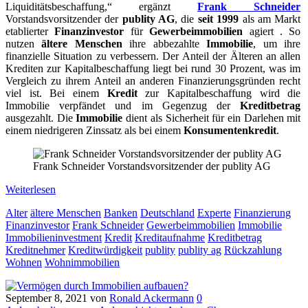
Liquiditätsbeschaffung,“ ergänzt
Frank Schneider
Vorstandsvorsitzender der
publity AG
, die
seit 1999
als am Markt
etablierter
Finanzinvestor
für
Gewerbeimmobilien
agiert . So
nutzen
ältere Menschen
ihre abbezahlte
Immobilie
, um ihre
finanzielle Situation zu verbessern. Der Anteil der Älteren an allen
Krediten zur Kapitalbeschaffung liegt bei rund 30 Prozent, was im
Vergleich zu ihrem Anteil an anderen Finanzierungsgründen recht
viel ist. Bei einem
Kredit
zur Kapitalbeschaffung wird die
Immobilie verpfändet und im Gegenzug der
Kreditbetrag
ausgezahlt. Die
Immobilie
dient als Sicherheit für ein Darlehen mit
einem niedrigeren Zinssatz als bei einem
Konsumentenkredit
.
Frank Schneider Vorstandsvorsitzender der publity AG
Weiterlesen
Alter
ältere Menschen
Banken
Deutschland
Experte
Finanzierung
Finanzinvestor
Frank Schneider
Gewerbeimmobilien
Immobilie
Immobilieninvestment
Kredit
Kreditaufnahme
Kreditbetrag
Kreditnehmer
Kreditwürdigkeit
publity
publity ag
Rückzahlung
Wohnen
Wohnimmobilien
September 8, 2021
von
Ronald Ackermann
0