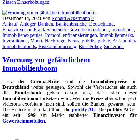
Zinsen
Zinserhöhungen
Dezember 14, 2021
von
Ronald Ackermann
0
Ankauf
,
Anleger
,
Banken
,
Bankenbranche
,
Deutschland
,
Finanzinvestor
,
Frank Schneider
,
Gewerbeimmobilien
,
Immobilien
,
Immobilienexpertise
,
Immobilienfinanzierungen
,
Immobilienmarkt
,
Investitionen
,
Markt
,
Nachfrage
,
News
,
publity
,
publity AG
,
publity
Immobilienfonds
,
Risikominimierung
,
Risk-Policy
,
Sicherheit
Warnung vor gefährlichem
Immobilienboom
Trotz der
Corona-Krise
sind die
Immobilienpreise
in
Deutschland
weiter gestiegen. Sowohl die Verbraucher als auch
die
Bundesbank
gehen davon aus, dass sich dieser
Immobilienboom
fortsetzen wird. Weil die
Preise
aber schon jetzt
vielerorts exorbitant hoch sind, sollten die Banken gewarnt sein.
Die Hintergründe erkärt Ihnen die
publity AG
. Die
publity AG
ist
ein
seit 1999
am Markt etablierter
Finanzinvestor für
Gewerbeimmobilien
.