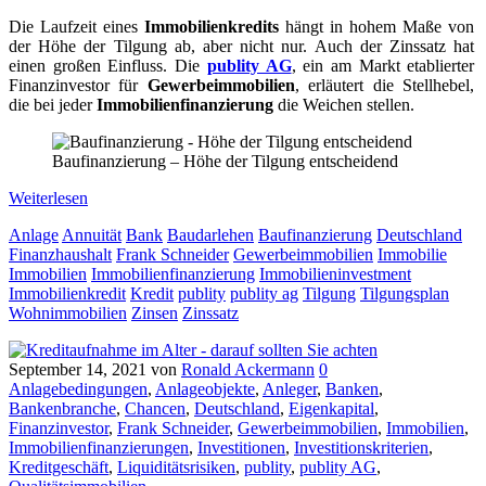
Die Laufzeit eines
Immobilienkredits
hängt in hohem Maße von
der Höhe der Tilgung ab, aber nicht nur. Auch der Zinssatz hat
einen großen Einfluss. Die
publity AG
, ein am Markt etablierter
Finanzinvestor für
Gewerbeimmobilien
, erläutert die Stellhebel,
die bei jeder
Immobilienfinanzierung
die Weichen stellen.
Baufinanzierung – Höhe der Tilgung entscheidend
Weiterlesen
Anlage
Annuität
Bank
Baudarlehen
Baufinanzierung
Deutschland
Finanzhaushalt
Frank Schneider
Gewerbeimmobilien
Immobilie
Immobilien
Immobilienfinanzierung
Immobilieninvestment
Immobilienkredit
Kredit
publity
publity ag
Tilgung
Tilgungsplan
Wohnimmobilien
Zinsen
Zinssatz
September 14, 2021
von
Ronald Ackermann
0
Anlagebedingungen
,
Anlageobjekte
,
Anleger
,
Banken
,
Bankenbranche
,
Chancen
,
Deutschland
,
Eigenkapital
,
Finanzinvestor
,
Frank Schneider
,
Gewerbeimmobilien
,
Immobilien
,
Immobilienfinanzierungen
,
Investitionen
,
Investitionskriterien
,
Kreditgeschäft
,
Liquiditätsrisiken
,
publity
,
publity AG
,