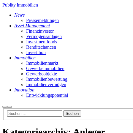
Publity.Immobilien
News
Pressemeldungen
Asset Management
Finanzinvestor
Vermögensanlagen
Investmentfonds
Renditechancen
Investition
Immobilien
Immobilienmarkt
Gewerbeimmobilien
Gewerbeobjekte
Immobilienbewertung
Immobilienvermögen
Innovation
Entwicklungspotential
Suchen
Hauptmenü
Kategoriearchiv:
Anleger