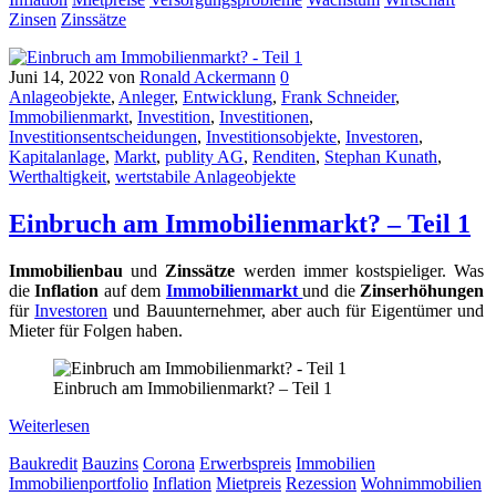
Zinsen
Zinssätze
Juni 14, 2022
von
Ronald Ackermann
0
Anlageobjekte
,
Anleger
,
Entwicklung
,
Frank Schneider
,
Immobilienmarkt
,
Investition
,
Investitionen
,
Investitionsentscheidungen
,
Investitionsobjekte
,
Investoren
,
Kapitalanlage
,
Markt
,
publity AG
,
Renditen
,
Stephan Kunath
,
Werthaltigkeit
,
wertstabile Anlageobjekte
Einbruch am Immobilienmarkt? – Teil 1
Immobilienbau
und
Zinssätze
werden immer kostspieliger. Was
die
Inflation
auf dem
Immobilienmarkt
und die
Zinserhöhungen
für
Investoren
und Bauunternehmer, aber auch für Eigentümer und
Mieter für Folgen haben.
Einbruch am Immobilienmarkt? – Teil 1
Weiterlesen
Baukredit
Bauzins
Corona
Erwerbspreis
Immobilien
Immobilienportfolio
Inflation
Mietpreis
Rezession
Wohnimmobilien