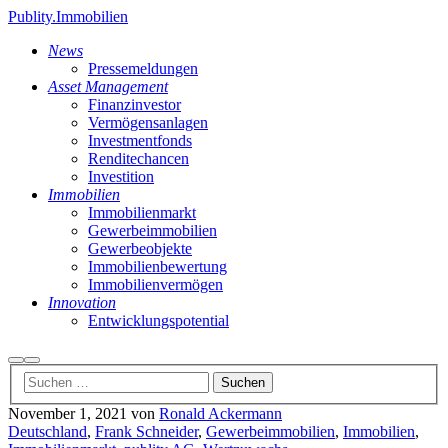
Publity.Immobilien
News
Pressemeldungen
Asset Management
Finanzinvestor
Vermögensanlagen
Investmentfonds
Renditechancen
Investition
Immobilien
Immobilienmarkt
Gewerbeimmobilien
Gewerbeobjekte
Immobilienbewertung
Immobilienvermögen
Innovation
Entwicklungspotential
Suchen
Hauptmenü
November 1, 2021
von
Ronald Ackermann
Deutschland
,
Frank Schneider
,
Gewerbeimmobilien
,
Immobilien
,