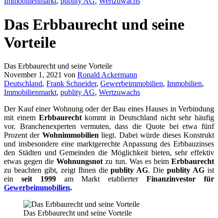
Immobilienmarkt
,
publity AG
,
Wertzuwachs
Das Erbbaurecht und seine
Vorteile
Das Erbbaurecht und seine Vorteile
November 1, 2021
von
Ronald Ackermann
Deutschland
,
Frank Schneider
,
Gewerbeimmobilien
,
Immobilien
,
Immobilienmarkt
,
publity AG
,
Wertzuwachs
Der Kauf einer Wohnung oder der Bau eines Hauses in Verbindung
mit einem
Erbbaurecht
kommt in Deutschland nicht sehr häufig
vor. Branchenexperten vermuten, dass die Quote bei etwa fünf
Prozent der
Wohnimmobilien
liegt. Dabei würde dieses Konstrukt
und insbesondere eine marktgerechte Anpassung des Erbbauzinses
den Städten und Gemeinden die Möglichkeit bieten, sehr effektiv
etwas gegen die
Wohnungsnot
zu tun. Was es beim
Erbbaurecht
zu beachten gibt, zeigt Ihnen die
publity AG
. Die
publity AG
ist
ein
seit 1999
am Markt etablierter
Finanzinvestor für
Gewerbeimmobilien
.
Das Erbbaurecht und seine Vorteile