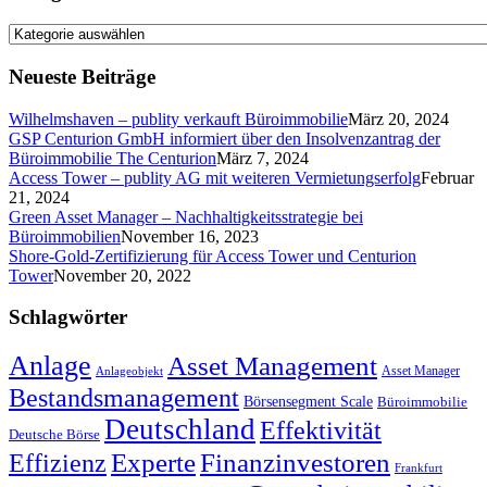
Kategorien
Neueste Beiträge
Wilhelmshaven – publity verkauft Büroimmobilie
März 20, 2024
GSP Centurion GmbH informiert über den Insolvenzantrag der
Büroimmobilie The Centurion
März 7, 2024
Access Tower – publity AG mit weiteren Vermietungserfolg
Februar
21, 2024
Green Asset Manager – Nachhaltigkeitsstrategie bei
Büroimmobilien
November 16, 2023
Shore-Gold-Zertifizierung für Access Tower und Centurion
Tower
November 20, 2022
Schlagwörter
Anlage
Asset Management
Asset Manager
Anlageobjekt
Bestandsmanagement
Börsensegment Scale
Büroimmobilie
Deutschland
Effektivität
Deutsche Börse
Experte
Effizienz
Finanzinvestoren
Frankfurt