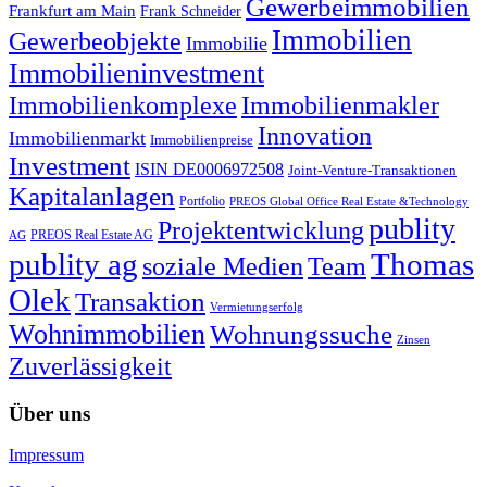
Gewerbeimmobilien
Frankfurt am Main
Frank Schneider
Immobilien
Gewerbeobjekte
Immobilie
Immobilieninvestment
Immobilienkomplexe
Immobilienmakler
Innovation
Immobilienmarkt
Immobilienpreise
Investment
ISIN DE0006972508
Joint-Venture-Transaktionen
Kapitalanlagen
Portfolio
PREOS Global Office Real Estate &Technology
publity
Projektentwicklung
PREOS Real Estate AG
AG
publity ag
Thomas
soziale Medien
Team
Olek
Transaktion
Vermietungserfolg
Wohnimmobilien
Wohnungssuche
Zinsen
Zuverlässigkeit
Über uns
Impressum