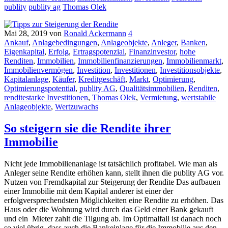
publity
publity ag
Thomas Olek
Mai 28, 2019
von
Ronald Ackermann
4
Ankauf
,
Anlagebedingungen
,
Anlageobjekte
,
Anleger
,
Banken
,
Eigenkapital
,
Erfolg
,
Ertragspotenzial
,
Finanzinvestor
,
hohe
Renditen
,
Immobilien
,
Immobilienfinanzierungen
,
Immobilienmarkt
,
Immobilienvermögen
,
Investition
,
Investitionen
,
Investitionsobjekte
,
Kapitalanlage
,
Käufer
,
Kreditgeschäft
,
Markt
,
Optimierung
,
Optimierungspotential
,
publity AG
,
Qualitätsimmobilien
,
Renditen
,
renditestarke Investitionen
,
Thomas Olek
,
Vermietung
,
wertstabile
Anlageobjekte
,
Wertzuwachs
So steigern sie die Rendite ihrer
Immobilie
Nicht jede Immobilienanlage ist tatsächlich profitabel. Wie man als
Anleger seine Rendite erhöhen kann, stellt ihnen die publity AG vor.
Nutzen von Fremdkapital zur Steigerung der Rendite Das aufbauen
einer Immobilie mit dem Kapital anderer ist einer der
erfolgversprechendsten Möglichkeiten eine Rendite zu erhöhen. Das
Haus oder die Wohnung wird durch das Geld einer Bank gekauft
und ein Mieter zahlt die Tilgung ab. Im Optimalfall ist danach noch
so viel übrig, dass auch die Bankeinlage für die Immobilie aus den