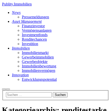
Publity.Immobilien
News
Pressemeldungen
Asset Management
Finanzinvestor
Vermögensanlagen
Investmentfonds
Renditechancen
Investition
Immobilien
Immobilienmarkt
Gewerbeimmobilien
Gewerbeobjekte
Immobilienbewertung
Immobilienvermögen
Innovation
Entwicklungspotential
Suchen
Hauptmenü
Kategoriearchiv:
renditestarke