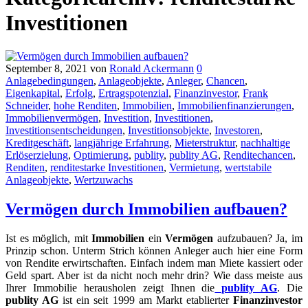
Investitionen
September 8, 2021
von
Ronald Ackermann
0
Anlagebedingungen
,
Anlageobjekte
,
Anleger
,
Chancen
,
Eigenkapital
,
Erfolg
,
Ertragspotenzial
,
Finanzinvestor
,
Frank
Schneider
,
hohe Renditen
,
Immobilien
,
Immobilienfinanzierungen
,
Immobilienvermögen
,
Investition
,
Investitionen
,
Investitionsentscheidungen
,
Investitionsobjekte
,
Investoren
,
Kreditgeschäft
,
langjährige Erfahrung
,
Mieterstruktur
,
nachhaltige
Erlöserzielung
,
Optimierung
,
publity
,
publity AG
,
Renditechancen
,
Renditen
,
renditestarke Investitionen
,
Vermietung
,
wertstabile
Anlageobjekte
,
Wertzuwachs
Vermögen durch Immobilien aufbauen?
Ist es möglich, mit
Immobilien
ein
Vermögen
aufzubauen? Ja, im
Prinzip schon. Unterm Strich können Anleger auch hier eine Form
von Rendite erwirtschaften. Einfach indem man Miete kassiert oder
Geld spart. Aber ist da nicht noch mehr drin? Wie dass meiste aus
Ihrer Immobilie herausholen zeigt Ihnen die
publity AG
. Die
publity AG
ist ein seit 1999 am Markt etablierter
Finanzinvestor