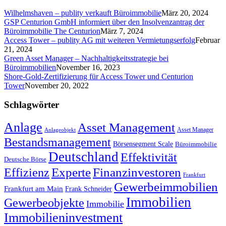
Wilhelmshaven – publity verkauft Büroimmobilie
März 20, 2024
GSP Centurion GmbH informiert über den Insolvenzantrag der
Büroimmobilie The Centurion
März 7, 2024
Access Tower – publity AG mit weiteren Vermietungserfolg
Februar
21, 2024
Green Asset Manager – Nachhaltigkeitsstrategie bei
Büroimmobilien
November 16, 2023
Shore-Gold-Zertifizierung für Access Tower und Centurion
Tower
November 20, 2022
Schlagwörter
Anlage
Asset Management
Asset Manager
Anlageobjekt
Bestandsmanagement
Börsensegment Scale
Büroimmobilie
Deutschland
Effektivität
Deutsche Börse
Experte
Effizienz
Finanzinvestoren
Frankfurt
Gewerbeimmobilien
Frankfurt am Main
Frank Schneider
Immobilien
Gewerbeobjekte
Immobilie
Immobilieninvestment