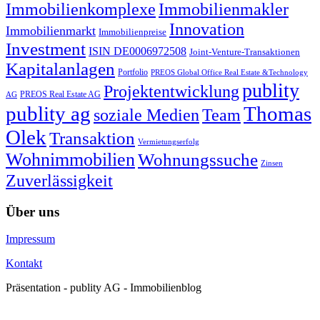
Immobilienkomplexe
Immobilienmakler
Innovation
Immobilienmarkt
Immobilienpreise
Investment
ISIN DE0006972508
Joint-Venture-Transaktionen
Kapitalanlagen
Portfolio
PREOS Global Office Real Estate &Technology
publity
Projektentwicklung
PREOS Real Estate AG
AG
publity ag
Thomas
soziale Medien
Team
Olek
Transaktion
Vermietungserfolg
Wohnimmobilien
Wohnungssuche
Zinsen
Zuverlässigkeit
Über uns
Impressum
Kontakt
Präsentation - publity AG - Immobilienblog