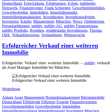
Deutschland
,
Entwicklung
,
Erfahrungen
,
Erfolg
,
etabliertes
Netzwerk
,
Finanzinvestor
,
Frank Schneider
,
Gewerbeimmobilien
,
Gewerbeobjekte
,
Immobilien
,
Immobilienmarkt
,
Immobilientransaktionen
,
Investitionen
,
Investitionsobjekte
,
Investoren
,
Käufer
,
Management
,
München
,
News
,
Optimierung
,
Pressemeldungen
,
publity
,
publity AG
,
publity Finanzgruppe
,
publity Portfolio
,
Renditen
,
renditestarke Investitionen
,
Thomas
Olek
,
Verkaufsprozesse
,
Vermarktung
,
Wertzuwachs
Erfolgreicher Verkauf einer weiteren
Immobilie
Erfolgreicher Verkauf einer weiteren Immobilie –
publity
verkauft
als Asset Manager Immobilie bei München
Erfolgreicher Verkauf einer weiteren Immobilie
Weiterlesen
Anlage
Asset Management
Bestandsmanagement
Büroimmobilie
Deutschland
Effektivität
Effizienz
Experte
Finanzinvestoren
Gewerbeimmobilien
Gewerbeobjekte
Immobilien
Immobilieninvestment
Immobilienmarkt
Investment
München