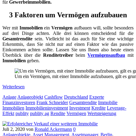
für
Gewerbeimmobilien.
3 Faktoren um Vermögen aufzubauen
Wer mit
Immobilien
ein
Vermögen
aufbauen will, sollte besonders
auf drei Dinge achten. Alle drei können entscheidend für die
Gesamtrendite
sein. Vielleicht ist das auch für Sie eine wichtige
Erkenntnis, dass Sie nicht nur auf einen Faktor wie das passive
Einkommen achten sollte. Lassen Sie uns Ihnen also heute einen
Überblick über die
Renditetreiber
beim
Vermögensaufbau
mit
Immobilien
geben.
Um ein Vermögen, mit einer Immobilie aufzubauen, gilt es grun
Weiterlesen
Anlage
Anlageobjekt
Cashflow
Deutschland
Experte
Finanzinvestoren
Frank Schneider
Gesamtrendite
Immobilie
Immobilien
Immobilieninvestment
Investment
Kredite
Leverage-
Effekt
publity
publity ag
Rendite
Vermögen
Wertsteigerung
Juli 2, 2020
von
Ronald Ackermann
0
Anlageobjekte
,
Asset Management
,
Assetmanager
,
Berlin
,