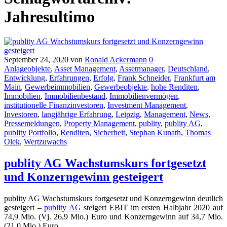
Jahresultimo
September 24, 2020
von
Ronald Ackermann
0
Anlageobjekte
,
Asset Management
,
Assetmanager
,
Deutschland
,
Entwicklung
,
Erfahrungen
,
Erfolg
,
Frank Schneider
,
Frankfurt am
Main
,
Gewerbeimmobilien
,
Gewerbeobjekte
,
hohe Renditen
,
Immobilien
,
Immobilienbestand
,
Immobilienvermögen
,
institutionelle Finanzinvestoren
,
Investment Management
,
Investoren
,
langjährige Erfahrung
,
Leipzig
,
Management
,
News
,
Pressemeldungen
,
Property Management
,
publity
,
publity AG
,
publity Portfolio
,
Renditen
,
Sicherheit
,
Stephan Kunath
,
Thomas
Olek
,
Wertzuwachs
publity AG Wachstumskurs fortgesetzt
und Konzerngewinn gesteigert
publity AG Wachstumskurs fortgesetzt und Konzerngewinn deutlich
gesteigert –
publity AG
steigert EBIT im ersten Halbjahr 2020 auf
74,9 Mio. (Vj. 26,9 Mio.) Euro und Konzerngewinn auf 34,7 Mio.
(21,0 Mio.) Euro