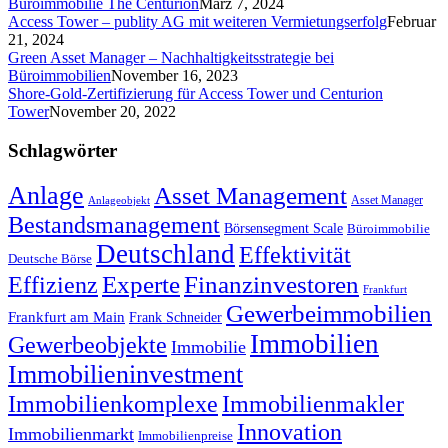
Büroimmobilie The Centurion
März 7, 2024
Access Tower – publity AG mit weiteren Vermietungserfolg
Februar
21, 2024
Green Asset Manager – Nachhaltigkeitsstrategie bei
Büroimmobilien
November 16, 2023
Shore-Gold-Zertifizierung für Access Tower und Centurion
Tower
November 20, 2022
Schlagwörter
Anlage
Asset Management
Asset Manager
Anlageobjekt
Bestandsmanagement
Börsensegment Scale
Büroimmobilie
Deutschland
Effektivität
Deutsche Börse
Experte
Effizienz
Finanzinvestoren
Frankfurt
Gewerbeimmobilien
Frankfurt am Main
Frank Schneider
Immobilien
Gewerbeobjekte
Immobilie
Immobilieninvestment
Immobilienkomplexe
Immobilienmakler
Innovation
Immobilienmarkt
Immobilienpreise