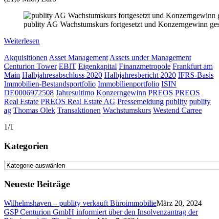
publity AG Wachstumskurs fortgesetzt und Konzerngewinn ges
Weiterlesen
Akquisitionen
Asset Management
Assets under Management
Centurion Tower
EBIT
Eigenkapital
Finanzmetropole
Frankfurt am
Main
Halbjahresabschluss 2020
Halbjahresbericht 2020
IFRS-Basis
Immobilien-Bestandsportfolio
Immobilienportfolio
ISIN
DE0006972508
Jahresultimo
Konzerngewinn
PREOS
PREOS
Real Estate
PREOS Real Estate AG
Pressemeldung
publity
publity
ag
Thomas Olek
Transaktionen
Wachstumskurs
Westend Carree
1/1
Kategorien
Kategorien
Neueste Beiträge
Wilhelmshaven – publity verkauft Büroimmobilie
März 20, 2024
GSP Centurion GmbH informiert über den Insolvenzantrag der