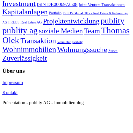
Investment
ISIN DE0006972508
Joint-Venture-Transaktionen
Kapitalanlagen
Portfolio
PREOS Global Office Real Estate &Technology
publity
Projektentwicklung
PREOS Real Estate AG
AG
publity ag
Thomas
soziale Medien
Team
Olek
Transaktion
Vermietungserfolg
Wohnimmobilien
Wohnungssuche
Zinsen
Zuverlässigkeit
Über uns
Impressum
Kontakt
Präsentation - publity AG - Immobilienblog