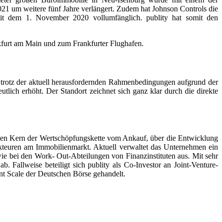
21 um weitere fünf Jahre verlängert. Zudem hat Johnson Controls die
eit dem 1. November 2020 vollumfänglich. publity hat somit den
nkfurt am Main und zum Frankfurter Flughafen.
s trotz der aktuell herausfordernden Rahmenbedingungen aufgrund der
ich erhöht. Der Standort zeichnet sich ganz klar durch die direkte
t den Kern der Wertschöpfungskette vom Ankauf, über die Entwicklung
kteuren am Immobilienmarkt. Aktuell verwaltet das Unternehmen ein
wie bei den Work- Out-Abteilungen von Finanzinstituten aus. Mit sehr
. Fallweise beteiligt sich publity als Co-Investor an Joint-Venture-
t Scale der Deutschen Börse gehandelt.