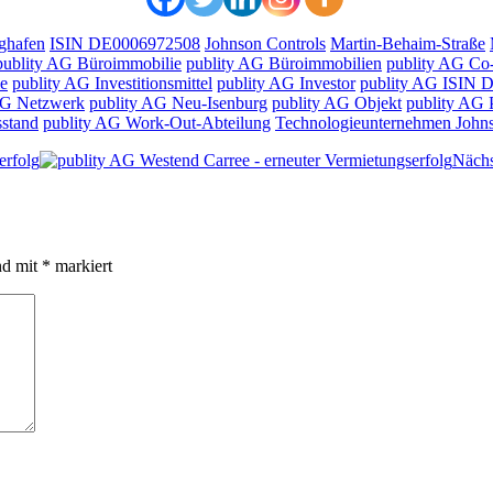
ughafen
ISIN DE0006972508
Johnson Controls
Martin-Behaim-Straße
publity AG Büroimmobilie
publity AG Büroimmobilien
publity AG Co-
ie
publity AG Investitionsmittel
publity AG Investor
publity AG ISIN
AG Netzwerk
publity AG Neu-Isenburg
publity AG Objekt
publity AG 
sstand
publity AG Work-Out-Abteilung
Technologieunternehmen Johns
erfolg
Nächs
nd mit
*
markiert