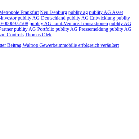
Metropole Frankfurt
Neu-Isenburg
publity ag
publity AG Asset
Investor
publity AG Deutschland
publity AG Entwicklung
publity
 DE0006972508
publity AG Joint-Venture-Transaktionen
publity AG
Partner
publity AG Portfolio
publity AG Pressemeldung
publity AG
on Controls
Thomas Olek
ter Beitrag
Waltrop Gewerbeimmobilie erfolgreich veräußert