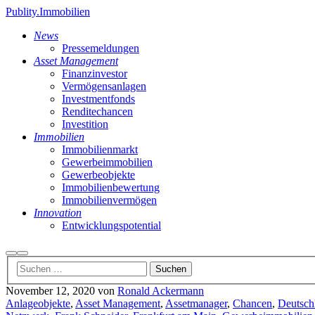
Publity.Immobilien
News
Pressemeldungen
Asset Management
Finanzinvestor
Vermögensanlagen
Investmentfonds
Renditechancen
Investition
Immobilien
Immobilienmarkt
Gewerbeimmobilien
Gewerbeobjekte
Immobilienbewertung
Immobilienvermögen
Innovation
Entwicklungspotential
Suchen
Hauptmenü
November 12, 2020
von
Ronald Ackermann
Anlageobjekte
,
Asset Management
,
Assetmanager
,
Chancen
,
Deutsch