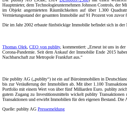
Hauptmieter, dem Technologieunternehmen Johnson Controls, der Miet
im Objekt angemieteten Räumlichkeiten auf über 1.300 Quadratm
Vermietungsstand der gesamten Immobilie auf 91 Prozent von zuvor 8
Die im Jahr 2002 erbaute fünfstöckige Immobilie befindet sich in de
Thomas Olek
,
CEO von publity
, kommentiert: „Erneut ist uns in d
Corona-Pandemie. Seit dem Ankauf der Immobilie Ende 2015 haben wi
Nachbarschaft zur Metropole Frankfurt aus.“
Die publity AG („publity“) ist ein auf Büroimmobilien in Deutschla
bis zur Veräußerung der Immobilien ab. Mit über 1.100 Transaktion
Portfolio mit einem Wert von über fünf Milliarden Euro. publity zei
gutem Zugang zu Investitionsmitteln wickelt publity Transaktionen m
Transaktionen und erwirbt Immobilien für den eigenen Bestand. Di
Quelle: publity AG
Pressemeldung