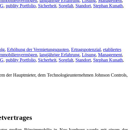
Immobilienvermögen
,
langjährige Erfahrung
,
Lösung
,
Management
,
AG
,
publity Portfolio
,
Sicherheit
,
Sorgfalt
,
Standort
,
Stephan Kunath
,
olg
,
Erhöhung der Vermietungsquoten
,
Ertragspotenzial
,
etabliertes
Immobilienvermögen
,
langjährige Erfahrung
,
Lösung
,
Management
,
AG
,
publity Portfolio
,
Sicherheit
,
Sorgfalt
,
Standort
,
Stephan Kunath
,
nem der Hauptmieter, dem Technologieunternehmen Johnson Controls,
etvertrages
tmeter großen Büroimmobilie in Neu-Isenburg wurde mit einem der