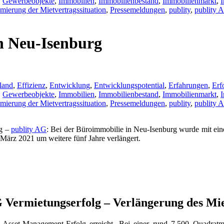
,
Gewerbeobjekte
,
Immobilien
,
Immobilienbestand
,
Immobilienmarkt
,
mierung der Mietvertragssituation
,
Pressemeldungen
,
publity
,
publity 
n Neu-Isenburg
land
,
Effizienz
,
Entwicklung
,
Entwicklungspotential
,
Erfahrungen
,
Erf
,
Gewerbeobjekte
,
Immobilien
,
Immobilienbestand
,
Immobilienmarkt
,
mierung der Mietvertragssituation
,
Pressemeldungen
,
publity
,
publity 
rg –
publity AG
: Bei der Büroimmobilie in Neu-Isenburg wurde mit ei
 März 2021 um weitere fünf Jahre verlängert.
 Vermietungserfolg – Verlängerung des Mi
n Asset-Management-Erfolg erreicht. Bei einer rund 7.500 Quadra