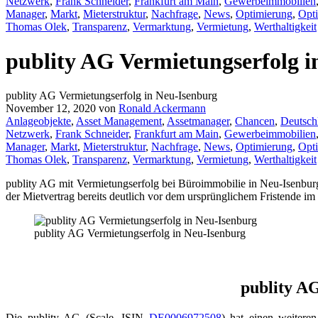
Netzwerk
,
Frank Schneider
,
Frankfurt am Main
,
Gewerbeimmobilien
Manager
,
Markt
,
Mieterstruktur
,
Nachfrage
,
News
,
Optimierung
,
Opti
Thomas Olek
,
Transparenz
,
Vermarktung
,
Vermietung
,
Werthaltigkeit
publity AG Vermietungserfolg i
publity AG Vermietungserfolg in Neu-Isenburg
November 12, 2020
von
Ronald Ackermann
Anlageobjekte
,
Asset Management
,
Assetmanager
,
Chancen
,
Deutsch
Netzwerk
,
Frank Schneider
,
Frankfurt am Main
,
Gewerbeimmobilien
Manager
,
Markt
,
Mieterstruktur
,
Nachfrage
,
News
,
Optimierung
,
Opti
Thomas Olek
,
Transparenz
,
Vermarktung
,
Vermietung
,
Werthaltigkeit
publity AG mit Vermietungserfolg bei Büroimmobilie in Neu-Isenbu
der Mietvertrag bereits deutlich vor dem ursprünglichem Fristende im
publity AG Vermietungserfolg in Neu-Isenburg
publity AG
Die publity AG (Scale, ISIN
DE0006972508
) hat einen weitere