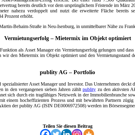
vertrag bereits deutlich vor dem ursprünglichem Fristende im März 20
eter nahezu verdoppelt und nutzt die erweiterte Fläche bereits s
4 Prozent erhöht.
r Martin-Behaim-Straße in Neu-Isenburg, in unmittelbarer Nähe zu Fra
Vermietungserfolg – Mietermix im Objekt optimiert
er Funktion als Asset Manager ein Vermietungserfolg gelungen und das
r den Mietermix im Objekt optimiert und den Vermietungsstand deutl
publity AG – Portfolio
nd spezialisierter Asset Manager und Investor. Das Unternehmen deck
en in den vergangenen sieben Jahren zählt
publity
zu den aktivsten A
chnet sich durch ein tragfähiges Netzwerk in der Immobilienbranche so
it einem hocheffizienten Prozess und mit bewährten Partnern zügig ab
e Aktien der publity AG (ISIN DE0006972508) werden im Börsensegmen
Teilen Sie diesen Beitrag