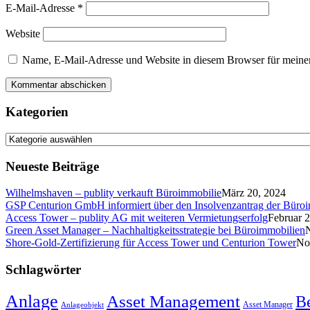
E-Mail-Adresse
*
Website
Name, E-Mail-Adresse und Website in diesem Browser für meine
Kategorien
Kategorien
Neueste Beiträge
Wilhelmshaven – publity verkauft Büroimmobilie
März 20, 2024
GSP Centurion GmbH informiert über den Insolvenzantrag der Büro
Access Tower – publity AG mit weiteren Vermietungserfolg
Februar 
Green Asset Manager – Nachhaltigkeitsstrategie bei Büroimmobilien
Shore-Gold-Zertifizierung für Access Tower und Centurion Tower
No
Schlagwörter
Anlage
Asset Management
B
Asset Manager
Anlageobjekt