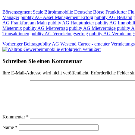
Börsensegment Scale
Büroimmobilie
Deutsche Börse
Frankfurter Fl
Manager
publity AG Asset-Management-Erfolg
publity AG Bestand
AG Frankfurt am Main
publity AG Hauptmieter
publity AG Immobil
Mietermix
publity AG Mietvertrag
publity AG Mietverträge
publity 
Transaktionen
publity AG Vermietungserfolg
publity AG Vermietung
Vorheriger Beitrag
publity AG Westend Carree - erneuter Vermietungs
Schreiben Sie einen Kommentar
Ihre E-Mail-Adresse wird nicht veröffentlicht.
Erforderliche Felder si
Kommentar
*
Name
*