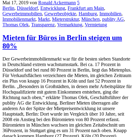
Mai 17, 2019
von
Ronald Ackermann
5
Berlin
,
Düsseldorf
,
Entwicklung
,
Frankfurt am Main
,
Gewerbeimmobilien
,
Gewerbeobjekte
,
Hamburg
,
Immobilien
,
Immobilienmarkt
,
Markt
,
Mieterstruktur
,
München
,
publity AG
,
Thomas Olek
,
Transparenz
,
Vermarktung
,
Vermietung
Mieten für Büros in Berlin steigen um
80%
Der Gewerbeimmobilienmarkt war für die besten sieben Standorte
in Deutschland extrem wachstumsstark. Bei ca. 17 Prozent in
Düsseldorf und bei rund 80 Prozent in Berlin, liegt das Mietenplus.
Für Verkaufsflächen verzeichnen die Mieten, im gleichen Zeitraum
ein Plus von knapp 16 Prozent in Köln und fast 52 Prozent in
Berlin. „Besonders in Großstädten, in denen mehr Arbeitsplätze für
Hochqualifizierte mit gutem Einkommen entstehen, ging die
Richtung nach oben,“ erklärte Thomas Olek, Geschäftsführer der
publity AG die Entwicklung. Berliner Mieten überragen alle
anderen An der Spitze der Mietpreisentwicklung ist unsere
Hauptstadt, Berlin: Dort wurde im Vergleich über 10 Jahre, seit
2008 ein Anstieg bei den Büromieten von 80 Prozent erfasst.
Büromieten in München wuchsen im gleichen Zeitabschnitt um
36Prozent, in Stuttgart ging es um 31 Prozent nach oben. Knapp
danach kommen Hamburg (27 Prozent), Köln (20 Prozent),