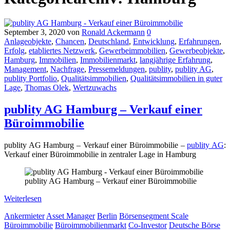
September 3, 2020
von
Ronald Ackermann
0
Anlageobjekte
,
Chancen
,
Deutschland
,
Entwicklung
,
Erfahrungen
,
Erfolg
,
etabliertes Netzwerk
,
Gewerbeimmobilien
,
Gewerbeobjekte
,
Hamburg
,
Immobilien
,
Immobilienmarkt
,
langjährige Erfahrung
,
Management
,
Nachfrage
,
Pressemeldungen
,
publity
,
publity AG
,
publity Portfolio
,
Qualitätsimmobilien
,
Qualitätsimmobilien in guter
Lage
,
Thomas Olek
,
Wertzuwachs
publity AG Hamburg – Verkauf einer
Büroimmobilie
publity AG Hamburg – Verkauf einer Büroimmobilie –
publity AG
:
Verkauf einer Büroimmobilie in zentraler Lage in Hamburg
publity AG Hamburg – Verkauf einer Büroimmobilie
Weiterlesen
Ankermieter
Asset Manager
Berlin
Börsensegment Scale
Büroimmobilie
Büroimmobilienmarkt
Co-Investor
Deutsche Börse