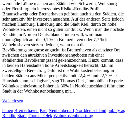
werdende Löhne machen aus Städten wie Schwerin, Wolfsburg
oder Flensburg ein interessantes Risiko-Rendite-Profil.
Braunschweig oder Bremerhaven gehören auch zu den Städten, die
sehr attraktiv für Investoren aussehen. Auf der anderen Seite jedoch
machen Hamburg, Lüneburg und die Stadt Kiel, durch zu hohe
Wohnkosten, einen nicht so guten Eindruck. Wenn man die höchste
Rendite im Norden Deutschlands finden will, wird man
unumgänglich auf die 9,1 % in Bremerhaven oder 7,7 % in
Wilhelmshaven stoßen. Jedoch, wenn man die
Bevölkerungsprognose anguckt, ist Bremerhaven als einziger Ort
zwischen den attraktiven Investitionsangeboten mit einer
abfallenden Bevölkerungszahl gekennzeichnet. Hinzu kommt, dass
in beiden Hafenstädten hohe Arbeitslosigkeit herrscht, d.h. im
zweistelligen Bereich. „Dafür ist die Wohnkostenbelastung in
beiden Städten aus Mieterperspektive mit 22,4 % und 22,7 % je
Haushalt kaum schlagbar“, sagt Thomas Olek, Immobilien Experte.
Wohnkostenbelastung höher als 30% In Norddeutschland führt eine
Stadt in der Wohnkostenbelastung mit…
Weiterlesen
bauen
Bremerhaven
Kiel
Neubaubedarf
Norddeutschland
publity ag
Rendite
Stadt
Thomas Olek
Wohnkostenbelastung