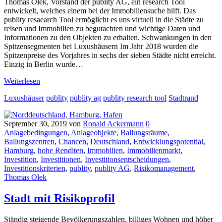
Thomas Olek, Vorstand der publity AG, ein research Tool
entwickelt, welches einem bei der Immobiliensuche hilft. Das
publity resaearch Tool ermöglicht es uns virtuell in die Städte zu
reisen und Immobilien zu begutachten und wichtige Daten und
Informationen zu den Objekten zu erhalten. Schwankungen in den
Spitzensegmenten bei Luxushäusern Im Jahr 2018 wurden die
Spitzenpreise des Vorjahres in sechs der sieben Städte nicht erreicht.
Einzig in Berlin wurde…
Weiterlesen
Luxushäuser
publity
publity ag
publity research tool
Stadtrand
September 30, 2019
von
Ronald Ackermann
0
Anlagebedingungen
,
Anlageobjekte
,
Ballungsräume
,
Ballungszentren
,
Chancen
,
Deutschland
,
Entwicklungspotential
,
Hamburg
,
hohe Renditen
,
Immobilien
,
Immobilienmarkt
,
Investition
,
Investitionen
,
Investitionsentscheidungen
,
Investitionskriterien
,
publity
,
publity AG
,
Risikomanagement
,
Thomas Olek
Stadt mit Risikoprofil
Ständig steigende Bevölkerungszahlen, billiges Wohnen und höher