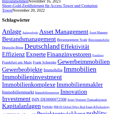
Büroimmobilien
November 16, 2023
Shore-Gold-Zertifizierung für Access Tower und Centurion
Tower
November 20, 2022
Schlagwörter
Anlage
Asset Management
Asset Manager
Anlageobjekt
Bestandsmanagement
Börsensegment Scale
Büroimmobilie
Deutschland
Effektivität
Deutsche Börse
Experte
Effizienz
Finanzinvestoren
Frankfurt
Gewerbeimmobilien
Frankfurt am Main
Frank Schneider
Immobilien
Gewerbeobjekte
Immobilie
Immobilieninvestment
Immobilienkomplexe
Immobilienmakler
Innovation
Immobilienmarkt
Immobilienpreise
Investment
ISIN DE0006972508
Joint-Venture-Transaktionen
Kapitalanlagen
Portfolio
PREOS Global Office Real Estate &Technology
publity
Projektentwicklung