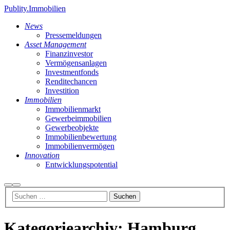
Publity.Immobilien
News
Pressemeldungen
Asset Management
Finanzinvestor
Vermögensanlagen
Investmentfonds
Renditechancen
Investition
Immobilien
Immobilienmarkt
Gewerbeimmobilien
Gewerbeobjekte
Immobilienbewertung
Immobilienvermögen
Innovation
Entwicklungspotential
Suchen
Hauptmenü
Kategoriearchiv:
Hamburg