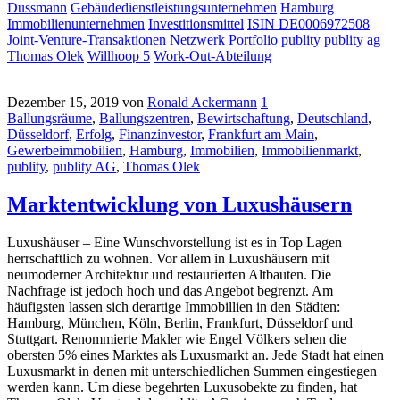
Dussmann
Gebäudedienstleistungsunternehmen
Hamburg
Immobilienunternehmen
Investitionsmittel
ISIN DE0006972508
Joint-Venture-Transaktionen
Netzwerk
Portfolio
publity
publity ag
Thomas Olek
Willhoop 5
Work-Out-Abteilung
Dezember 15, 2019
von
Ronald Ackermann
1
Ballungsräume
,
Ballungszentren
,
Bewirtschaftung
,
Deutschland
,
Düsseldorf
,
Erfolg
,
Finanzinvestor
,
Frankfurt am Main
,
Gewerbeimmobilien
,
Hamburg
,
Immobilien
,
Immobilienmarkt
,
publity
,
publity AG
,
Thomas Olek
Marktentwicklung von Luxushäusern
Luxushäuser – Eine Wunschvorstellung ist es in Top Lagen
herrschaftlich zu wohnen. Vor allem in Luxushäusern mit
neumoderner Architektur und restaurierten Altbauten. Die
Nachfrage ist jedoch hoch und das Angebot begrenzt. Am
häufigsten lassen sich derartige Immobillien in den Städten:
Hamburg, München, Köln, Berlin, Frankfurt, Düsseldorf und
Stuttgart. Renommierte Makler wie Engel Völkers sehen die
obersten 5% eines Marktes als Luxusmarkt an. Jede Stadt hat einen
Luxusmarkt in denen mit unterschiedlichen Summen eingestiegen
werden kann. Um diese begehrten Luxusobekte zu finden, hat