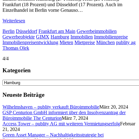
Frankfurt (18 Prozent) und Düsseldorf (17 Prozent). Auch im
Einzelhandel ist Berlin vorne Genauso…
Weiterlesen
Berlin
Düsseldorf
Frankfurt am Main
Gewerbeimmobilien
Gewerbeobjekte
GIMX
Hamburg
Immobilien
Immobilienpreise
Immobilienpreisentwicklung
Mieten
Mietpreise
München
publity ag
Thomas Olek
4/4
Kategorien
Kategorien
Neueste Beiträge
Wilhelmshaven – publity verkauft Büroimmobilie
März 20, 2024
GSP Centurion GmbH informiert über den Insolvenzantrag der
Büroimmobilie The Centurion
März 7, 2024
Access Tower – publity AG mit weiteren Vermietungserfolg
Februar
21, 2024
Green Asset Manager – Nachhaltigkeitsstrategie bei