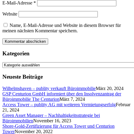
E-Mail-Adresse
*
Website
Name, E-Mail-Adresse und Website in diesem Browser für
meinen nächsten Kommentar speichern.
Kategorien
Kategorien
Neueste Beiträge
Wilhelmshaven – publity verkauft Büroimmobilie
März 20, 2024
GSP Centurion GmbH informiert über den Insolvenzantrag der
Büroimmobilie The Centurion
März 7, 2024
Access Tower – publity AG mit weiteren Vermietungserfolg
Februar
21, 2024
Green Asset Manager – Nachhaltigkeitsstrategie bei
Büroimmobilien
November 16, 2023
Shore-Gold-Zertifizierung für Access Tower und Centurion
Tower
November 20, 2022