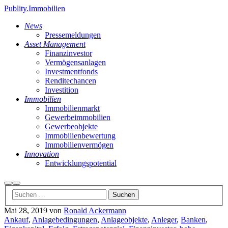
Publity.Immobilien
News
Pressemeldungen
Asset Management
Finanzinvestor
Vermögensanlagen
Investmentfonds
Renditechancen
Investition
Immobilien
Immobilienmarkt
Gewerbeimmobilien
Gewerbeobjekte
Immobilienbewertung
Immobilienvermögen
Innovation
Entwicklungspotential
Suchen
Hauptmenü
Mai 28, 2019
von
Ronald Ackermann
Ankauf
,
Anlagebedingungen
,
Anlageobjekte
,
Anleger
,
Banken
,