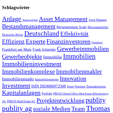
Schlagwörter
Anlage
Asset Management
Asset Manager
Anlageobjekt
Bestandsmanagement
Börsensegment Scale
Büroimmobilie
Deutschland
Effektivität
Deutsche Börse
Experte
Effizienz
Finanzinvestoren
Frankfurt
Gewerbeimmobilien
Frankfurt am Main
Frank Schneider
Immobilien
Gewerbeobjekte
Immobilie
Immobilieninvestment
Immobilienkomplexe
Immobilienmakler
Innovation
Immobilienmarkt
Immobilienpreise
Investment
ISIN DE0006972508
Joint-Venture-Transaktionen
Kapitalanlagen
Portfolio
PREOS Global Office Real Estate &Technology
publity
Projektentwicklung
PREOS Real Estate AG
AG
publity ag
Thomas
soziale Medien
Team