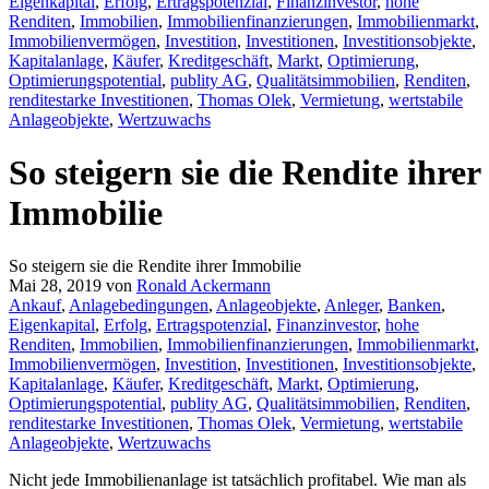
Eigenkapital
,
Erfolg
,
Ertragspotenzial
,
Finanzinvestor
,
hohe
Renditen
,
Immobilien
,
Immobilienfinanzierungen
,
Immobilienmarkt
,
Immobilienvermögen
,
Investition
,
Investitionen
,
Investitionsobjekte
,
Kapitalanlage
,
Käufer
,
Kreditgeschäft
,
Markt
,
Optimierung
,
Optimierungspotential
,
publity AG
,
Qualitätsimmobilien
,
Renditen
,
renditestarke Investitionen
,
Thomas Olek
,
Vermietung
,
wertstabile
Anlageobjekte
,
Wertzuwachs
So steigern sie die Rendite ihrer
Immobilie
So steigern sie die Rendite ihrer Immobilie
Mai 28, 2019
von
Ronald Ackermann
Ankauf
,
Anlagebedingungen
,
Anlageobjekte
,
Anleger
,
Banken
,
Eigenkapital
,
Erfolg
,
Ertragspotenzial
,
Finanzinvestor
,
hohe
Renditen
,
Immobilien
,
Immobilienfinanzierungen
,
Immobilienmarkt
,
Immobilienvermögen
,
Investition
,
Investitionen
,
Investitionsobjekte
,
Kapitalanlage
,
Käufer
,
Kreditgeschäft
,
Markt
,
Optimierung
,
Optimierungspotential
,
publity AG
,
Qualitätsimmobilien
,
Renditen
,
renditestarke Investitionen
,
Thomas Olek
,
Vermietung
,
wertstabile
Anlageobjekte
,
Wertzuwachs
Nicht jede Immobilienanlage ist tatsächlich profitabel. Wie man als