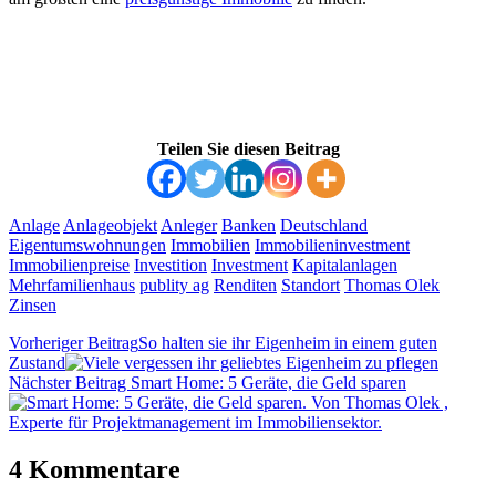
Teilen Sie diesen Beitrag
Anlage
Anlageobjekt
Anleger
Banken
Deutschland
Eigentumswohnungen
Immobilien
Immobilieninvestment
Immobilienpreise
Investition
Investment
Kapitalanlagen
Mehrfamilienhaus
publity ag
Renditen
Standort
Thomas Olek
Zinsen
Vorheriger Beitrag
So halten sie ihr Eigenheim in einem guten
Zustand
Nächster Beitrag
Smart Home: 5 Geräte, die Geld sparen
4 Kommentare