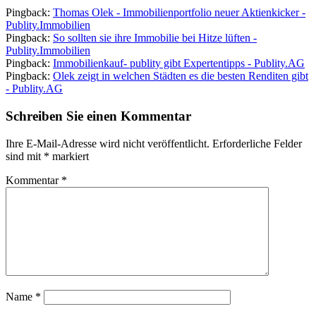
Pingback:
Thomas Olek - Immobilienportfolio neuer Aktienkicker -
Publity.Immobilien
Pingback:
So sollten sie ihre Immobilie bei Hitze lüften -
Publity.Immobilien
Pingback:
Immobilienkauf- publity gibt Expertentipps - Publity.AG
Pingback:
Olek zeigt in welchen Städten es die besten Renditen gibt
- Publity.AG
Schreiben Sie einen Kommentar
Ihre E-Mail-Adresse wird nicht veröffentlicht.
Erforderliche Felder
sind mit
*
markiert
Kommentar
*
Name
*