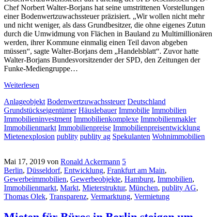
Chef Norbert Walter-Borjans hat seine umstrittenen Vorstellungen
einer Bodenwertzuwachssteuer präzisiert. „Wir wollen nicht mehr
und nicht weniger, als dass Grundbesitzer, die ohne eigenes Zutun
durch die Umwidmung von Flächen in Bauland zu Multimillionären
werden, ihrer Kommune einmalig einen Teil davon abgeben
müssen“, sagte Walter-Borjans dem „Handelsblatt“. Zuvor hatte
Walter-Borjans Bundesvorsitzender der SPD, den Zeitungen der
Funke-Mediengruppe…
Weiterlesen
Anlageobjekt
Bodenwertzuwachssteuer
Deutschland
Grundstückseigentümer
Häuslebauer
Immobilie
Immobilien
Immobilieninvestment
Immobilienkomplexe
Immobilienmakler
Immobilienmarkt
Immobilienpreise
Immobilienpreisentwicklung
Mietenexplosion
publity
publity ag
Spekulanten
Wohnimmobilien
Mai 17, 2019
von
Ronald Ackermann
5
Berlin
,
Düsseldorf
,
Entwicklung
,
Frankfurt am Main
,
Gewerbeimmobilien
,
Gewerbeobjekte
,
Hamburg
,
Immobilien
,
Immobilienmarkt
,
Markt
,
Mieterstruktur
,
München
,
publity AG
,
Thomas Olek
,
Transparenz
,
Vermarktung
,
Vermietung