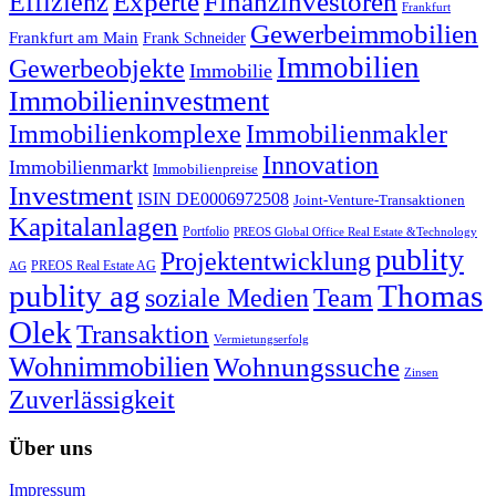
Experte
Effizienz
Finanzinvestoren
Frankfurt
Gewerbeimmobilien
Frankfurt am Main
Frank Schneider
Immobilien
Gewerbeobjekte
Immobilie
Immobilieninvestment
Immobilienkomplexe
Immobilienmakler
Innovation
Immobilienmarkt
Immobilienpreise
Investment
ISIN DE0006972508
Joint-Venture-Transaktionen
Kapitalanlagen
Portfolio
PREOS Global Office Real Estate &Technology
publity
Projektentwicklung
PREOS Real Estate AG
AG
publity ag
Thomas
soziale Medien
Team
Olek
Transaktion
Vermietungserfolg
Wohnimmobilien
Wohnungssuche
Zinsen
Zuverlässigkeit
Über uns
Impressum