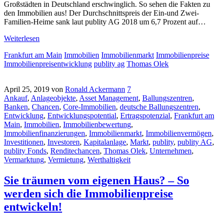
Großstädten in Deutschland erschwinglich. So sehen die Fakten zu
den Immobilien aus! Der Durchschnittspreis der Ein-und Zwei-
Familien-Heime sank laut publity AG 2018 um 6,7 Prozent auf…
Weiterlesen
Frankfurt am Main
Immobilien
Immobilienmarkt
Immobilienpreise
Immobilienpreisentwicklung
publity ag
Thomas Olek
April 25, 2019
von
Ronald Ackermann
7
Ankauf
,
Anlageobjekte
,
Asset Management
,
Ballungszentren
,
Banken
,
Chancen
,
Core-Immobilien
,
deutsche Ballungszentren
,
Entwicklung
,
Entwicklungspotential
,
Ertragspotenzial
,
Frankfurt am
Main
,
Immobilien
,
Immobilienbewertung
,
Immobilienfinanzierungen
,
Immobilienmarkt
,
Immobilienvermögen
,
Investitionen
,
Investoren
,
Kapitalanlage
,
Markt
,
publity
,
publity AG
,
publity Fonds
,
Renditechancen
,
Thomas Olek
,
Unternehmen
,
Vermarktung
,
Vermietung
,
Werthaltigkeit
Sie träumen vom eigenen Haus? – So
werden sich die Immobilienpreise
entwickeln!