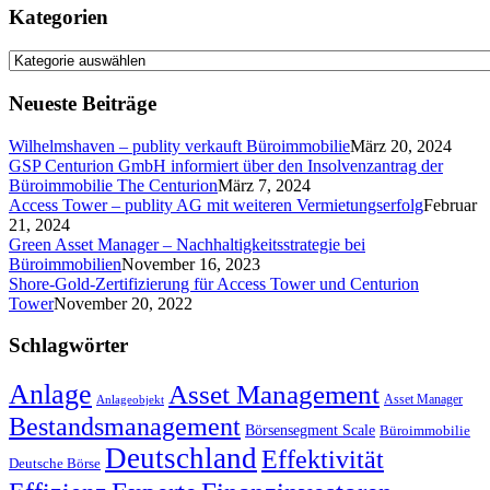
Kategorien
Kategorien
Neueste Beiträge
Wilhelmshaven – publity verkauft Büroimmobilie
März 20, 2024
GSP Centurion GmbH informiert über den Insolvenzantrag der
Büroimmobilie The Centurion
März 7, 2024
Access Tower – publity AG mit weiteren Vermietungserfolg
Februar
21, 2024
Green Asset Manager – Nachhaltigkeitsstrategie bei
Büroimmobilien
November 16, 2023
Shore-Gold-Zertifizierung für Access Tower und Centurion
Tower
November 20, 2022
Schlagwörter
Anlage
Asset Management
Asset Manager
Anlageobjekt
Bestandsmanagement
Börsensegment Scale
Büroimmobilie
Deutschland
Effektivität
Deutsche Börse