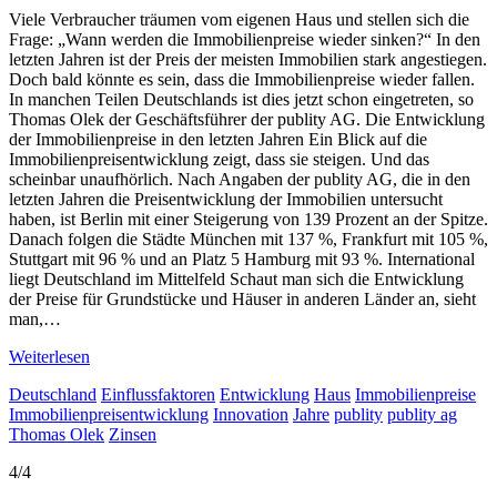
Viele Verbraucher träumen vom eigenen Haus und stellen sich die
Frage: „Wann werden die Immobilienpreise wieder sinken?“ In den
letzten Jahren ist der Preis der meisten Immobilien stark angestiegen.
Doch bald könnte es sein, dass die Immobilienpreise wieder fallen.
In manchen Teilen Deutschlands ist dies jetzt schon eingetreten, so
Thomas Olek der Geschäftsführer der publity AG. Die Entwicklung
der Immobilienpreise in den letzten Jahren Ein Blick auf die
Immobilienpreisentwicklung zeigt, dass sie steigen. Und das
scheinbar unaufhörlich. Nach Angaben der publity AG, die in den
letzten Jahren die Preisentwicklung der Immobilien untersucht
haben, ist Berlin mit einer Steigerung von 139 Prozent an der Spitze.
Danach folgen die Städte München mit 137 %, Frankfurt mit 105 %,
Stuttgart mit 96 % und an Platz 5 Hamburg mit 93 %. International
liegt Deutschland im Mittelfeld Schaut man sich die Entwicklung
der Preise für Grundstücke und Häuser in anderen Länder an, sieht
man,…
Weiterlesen
Deutschland
Einflussfaktoren
Entwicklung
Haus
Immobilienpreise
Immobilienpreisentwicklung
Innovation
Jahre
publity
publity ag
Thomas Olek
Zinsen
4/4