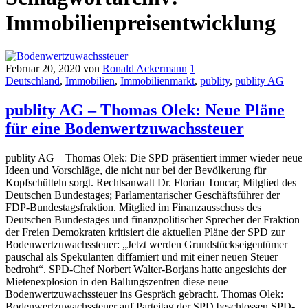
Immobilienpreisentwicklung
Februar 20, 2020
von
Ronald Ackermann
1
Deutschland
,
Immobilien
,
Immobilienmarkt
,
publity
,
publity AG
publity AG – Thomas Olek: Neue Pläne
für eine Bodenwertzuwachssteuer
publity AG – Thomas Olek: Die SPD präsentiert immer wieder neue
Ideen und Vorschläge, die nicht nur bei der Bevölkerung für
Kopfschütteln sorgt. Rechtsanwalt Dr. Florian Toncar, Mitglied des
Deutschen Bundestages; Parlamentarischer Geschäftsführer der
FDP-Bundestagsfraktion. Mitglied im Finanzausschuss des
Deutschen Bundestages und finanzpolitischer Sprecher der Fraktion
der Freien Demokraten kritisiert die aktuellen Pläne der SPD zur
Bodenwertzuwachssteuer: „Jetzt werden Grundstückseigentümer
pauschal als Spekulanten diffamiert und mit einer neuen Steuer
bedroht“. SPD-Chef Norbert Walter-Borjans hatte angesichts der
Mietenexplosion in den Ballungszentren diese neue
Bodenwertzuwachssteuer ins Gespräch gebracht. Thomas Olek:
Bodenwertzuwachssteuer auf Parteitag der SPD beschlossen SPD-