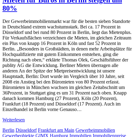
Mieten für Büros in Berlin steigen um
80%
Der Gewerbeimmobilienmarkt war für die besten sieben Standorte
in Deutschland extrem wachstumsstark. Bei ca. 17 Prozent in
Düsseldorf und bei rund 80 Prozent in Berlin, liegt das Mietenplus.
Für Verkaufsflächen verzeichnen die Mieten, im gleichen Zeitraum
ein Plus von knapp 16 Prozent in Köln und fast 52 Prozent in
Berlin. „Besonders in Großstädten, in denen mehr Arbeitsplätze für
Hochqualifizierte mit gutem Einkommen entstehen, ging die
Richtung nach oben,“ erklärte Thomas Olek, Geschäftsführer der
publity AG die Entwicklung. Berliner Mieten überragen alle
anderen An der Spitze der Mietpreisentwicklung ist unsere
Hauptstadt, Berlin: Dort wurde im Vergleich über 10 Jahre, seit
2008 ein Anstieg bei den Büromieten von 80 Prozent erfasst.
Büromieten in München wuchsen im gleichen Zeitabschnitt um
36Prozent, in Stuttgart ging es um 31 Prozent nach oben. Knapp
danach kommen Hamburg (27 Prozent), Köln (20 Prozent),
Frankfurt (18 Prozent) und Düsseldorf (17 Prozent). Auch im
Einzelhandel ist Berlin vorne Genauso…
Weiterlesen
Berlin
Düsseldorf
Frankfurt am Main
Gewerbeimmobilien
Gewerbeobjekte
GIMX
Hamburg
Immobilien
Immobilienpreise