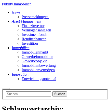
Publity.Immobilien
News
Pressemeldungen
Asset Management
Finanzinvestor
Vermögensanlagen
Investmentfonds
Renditechancen
Investition
Immobilien
Immobilienmarkt
Gewerbeimmobilien
Gewerbeobjekte
Immobilienbewertung
Immobilienvermögen
Innovation
Entwicklungspotential
Suchen
Hauptmenü
Schlagwortarchiv: