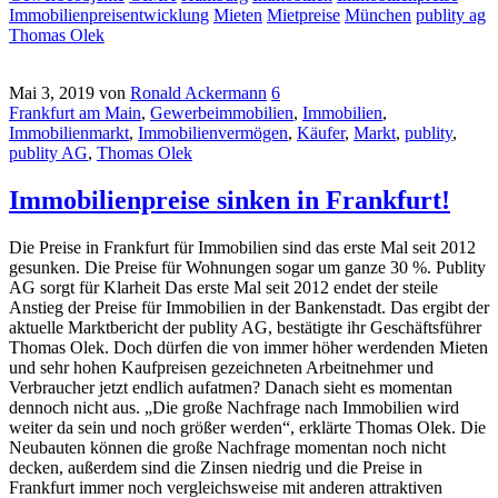
Immobilienpreisentwicklung
Mieten
Mietpreise
München
publity ag
Thomas Olek
Mai 3, 2019
von
Ronald Ackermann
6
Frankfurt am Main
,
Gewerbeimmobilien
,
Immobilien
,
Immobilienmarkt
,
Immobilienvermögen
,
Käufer
,
Markt
,
publity
,
publity AG
,
Thomas Olek
Immobilienpreise sinken in Frankfurt!
Die Preise in Frankfurt für Immobilien sind das erste Mal seit 2012
gesunken. Die Preise für Wohnungen sogar um ganze 30 %. Publity
AG sorgt für Klarheit Das erste Mal seit 2012 endet der steile
Anstieg der Preise für Immobilien in der Bankenstadt. Das ergibt der
aktuelle Marktbericht der publity AG, bestätigte ihr Geschäftsführer
Thomas Olek. Doch dürfen die von immer höher werdenden Mieten
und sehr hohen Kaufpreisen gezeichneten Arbeitnehmer und
Verbraucher jetzt endlich aufatmen? Danach sieht es momentan
dennoch nicht aus. „Die große Nachfrage nach Immobilien wird
weiter da sein und noch größer werden“, erklärte Thomas Olek. Die
Neubauten können die große Nachfrage momentan noch nicht
decken, außerdem sind die Zinsen niedrig und die Preise in
Frankfurt immer noch vergleichsweise mit anderen attraktiven