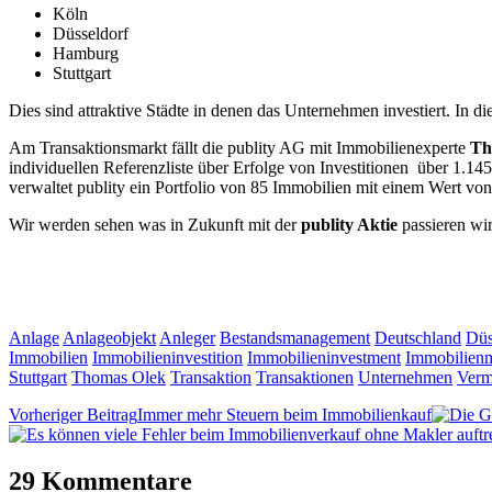
Köln
Düsseldorf
Hamburg
Stuttgart
Dies sind attraktive Städte in denen das Unternehmen investiert. In 
Am Transaktionsmarkt fällt die publity AG mit Immobilienexperte
Th
individuellen Referenzliste über Erfolge von Investitionen über 1.14
verwaltet publity ein Portfolio von 85 Immobilien mit einem Wert von
Wir werden sehen was in Zukunft mit der
publity Aktie
passieren wi
Anlage
Anlageobjekt
Anleger
Bestandsmanagement
Deutschland
Düs
Immobilien
Immobilieninvestition
Immobilieninvestment
Immobilien
Stuttgart
Thomas Olek
Transaktion
Transaktionen
Unternehmen
Ver
Vorheriger Beitrag
Immer mehr Steuern beim Immobilienkauf
29 Kommentare