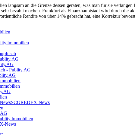
n langsam an die Grenze dessen geraten, was man für sie verlangen 
h sehr bezahlt machen. Frankfurt als Finanzhauptstadt wird durch die
ordentliche Rendite von über 14% gebracht hat, eine Korrektur bevorst
bilien
lity.Immobilien
aupfusch
ublity.AG
lity.AG
äch - Publity.AG
ublity.AG
.Immobilien
.Immobilien
ity.AG
lien
DEX NewsSCOREDEX-News
en
y.AG
Publity.Immobilien
DEX-News
AG