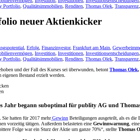
bilienvermögen
,
Investition
,
Investitionen
,
Investitionsentscheidungen
y Portfolio
,
Qualitätsimmobilien
,
Renditen
,
Thomas Olek
,
Transparenz
olio neuer Aktienkicker
ngspotential
,
Erfolg
,
Finanzinvestor
,
Frankfurt am Main
,
Gewerbeimmo
bilienvermögen
,
Investition
,
Investitionen
,
Investitionsentscheidungen
y Portfolio
,
Qualitätsimmobilien
,
Renditen
,
Thomas Olek
,
Transparenz
hoben und der Fall des Kurses sei überwunden, betont
Thomas Olek
,
 eigenen Bestand erzielt werden.
en
es Jahr begann suboptimal für publity AG und Thoma
n. Sie hatten für 2017 mehr
Gewinn
Beteiligungen ausgeteilt, als es die
n vorzeitig tätigen. Außerdem belasteten eine
Gewinnwarnung
, ein
ttere Folge war ein Sturz der Aktie um ganze 70%“, stellte
Thomas O