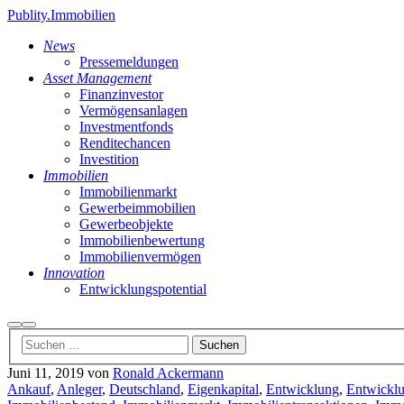
Publity.Immobilien
News
Pressemeldungen
Asset Management
Finanzinvestor
Vermögensanlagen
Investmentfonds
Renditechancen
Investition
Immobilien
Immobilienmarkt
Gewerbeimmobilien
Gewerbeobjekte
Immobilienbewertung
Immobilienvermögen
Innovation
Entwicklungspotential
Suchen
Hauptmenü
Juni 11, 2019
von
Ronald Ackermann
Ankauf
,
Anleger
,
Deutschland
,
Eigenkapital
,
Entwicklung
,
Entwicklu