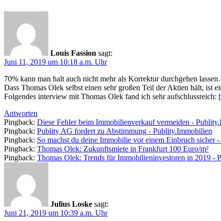
Louis Fassion
sagt:
Juni 11, 2019 um 10:18 a.m. Uhr
70% kann man halt auch nicht mehr als Korrektur durchgehen lassen. 
Dass Thomas Olek selbst einen sehr großen Teil der Aktien hält, ist e
Folgendes interview mit Thomas Olek fand ich sehr aufschlussreich:
Antworten
Pingback:
Diese Fehler beim Immobilienverkauf vermeiden - Publity
Pingback:
Publity AG fordert zu Abstimmung - Publity.Immobilien
Pingback:
So machst du deine Immobilie vor einem Einbruch sicher -
Pingback:
Thomas Olek: Zukunftsmiete in Frankfurt 100 Euro/m²
Pingback:
Thomas Olek: Trends für Immobilieninvestoren in 2019 - P
Julius Loske
sagt:
Juni 21, 2019 um 10:39 a.m. Uhr