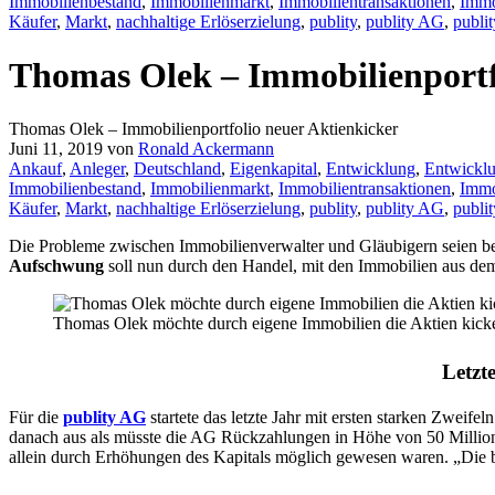
Immobilienbestand
,
Immobilienmarkt
,
Immobilientransaktionen
,
Immo
Käufer
,
Markt
,
nachhaltige Erlöserzielung
,
publity
,
publity AG
,
publit
Thomas Olek – Immobilienportf
Thomas Olek – Immobilienportfolio neuer Aktienkicker
Juni 11, 2019
von
Ronald Ackermann
Ankauf
,
Anleger
,
Deutschland
,
Eigenkapital
,
Entwicklung
,
Entwicklu
Immobilienbestand
,
Immobilienmarkt
,
Immobilientransaktionen
,
Immo
Käufer
,
Markt
,
nachhaltige Erlöserzielung
,
publity
,
publity AG
,
publit
Die Probleme zwischen Immobilienverwalter und Gläubigern seien be
Aufschwung
soll nun durch den Handel, mit den Immobilien aus dem
Thomas Olek möchte durch eigene Immobilien die Aktien kick
Letzt
Für die
publity AG
startete das letzte Jahr mit ersten starken Zweifel
danach aus als müsste die AG Rückzahlungen in Höhe von 50 Millione
allein durch Erhöhungen des Kapitals möglich gewesen waren. „Die bi