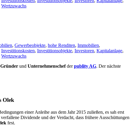
,
Investitionskosten
,
Investitionsobjekte
,
Investoren
,
Kapitalanlage
,
,
Wertzuwachs
bilien
,
Gewerbeobjekte
,
hohe Renditen
,
Immobilien
,
,
Investitionskosten
,
Investitionsobjekte
,
Investoren
,
Kapitalanlage
,
,
Wertzuwachs
Gründer
und
Unternehmenschef
der
publity AG
. Der nächste
s Olek
 Bedingungen einer Anleihe aus dem Jahr 2015 zuließen, es sah erst
e verfallene Dividende und der Verdacht, dass frühere Ausschüttungen
lek
fest.