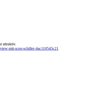
 attraktiv.
rview-mit-scen-schiller-4ac110545c21