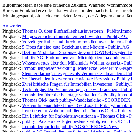
Büroimmobilien habe eine blühende Zukunft. Während Wohnimmobilie
Büros in Frankfurt erworben hat wird sich in den nächste Jahren noc
Ich bin gespannt, ob nach dem letzten Monat, der Anlegern eine außer
Antworten
Pingback:
Thomas O. über Einfamilienhausinvestoren - Publity.Immo
Pingback:
Mit gewerblichen Immobilien reich werden - Publity.AG
Pingback:
Vorzeitiger Ruhestand durch Immobilieninvestitionen - Pub
Pingback:
5 Tipps für eine gute Beziehung mit Mietern - Publity.AG
Pingback:
Bastion Modulbau: Strafanzeige von HOWOGE wegen B
Pingback:
Publity AG: Einkommen von Mietobjekten maximieren - P
Pingback:
Wissenswertes über den Millennials Wohnungsmarkt - Pub
Pingback:
Immobilienpreisentwicklung- Mietdeckel wieder im Gespr
Pingback:
Steuererklärung- dies gilt es als Vermieter zu beachten - P
Pingback:
So überwinden Investoren die nächste Rezession - Publity
Pingback:
Zwei kritische Fragen für Immobilien Investoren - Publity
Pingback:
Technologie: Die Veränderungen, die wir brauchen - Publ
Pingback:
Immobilien über die Feiertage verkaufen? - Publity.Immobi
Pingback:
Thomas Olek kauft publity-Wandelanleihe - SCORE
Pingback:
Wie ein Innenarchitekt Ihnen Geld spart - Publity.Immobili
Pingback:
Investieren in Wohnimmobilien mit Thomas Olek - Publit
Pingback:
Ein Leitfaden für Parkplatzinvestitionen - Thomas Olek - 
Pingback:
publity - Ausbau des Eigenbestands erfolgreichSCORE
Pingback:
Immobilienportfolio publity AGSCOREDEX-News
Pingback:
publity AG Immobilienportfolio und Wachstum - Publity.