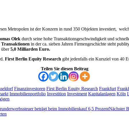
diesen Metropolen ist der Konzern in rund 350 Objekten investiert, wel
omas Olek
durch seine hohe Transaktionsgeschwindigkeit und schnelle
5
Transaktionen
in der ca. sieben Jahren Firmengeschichte steht publi
 über
5,0 Milliarden Euro.
rd.
First Berlin Equity Research
gibt jedenfalls ein Kursziel von 40 E
Teilen Sie diesen Beitrag
seldorf
Finanzinvestoren
First Berlin Equity Research
Frankfurt
Frank
markt
Immobilienportfolio
Investition
Investment
Kapitalanlagen
Köln
mögen
Nächster B