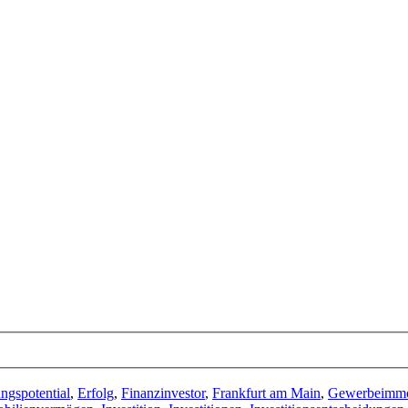
ngspotential
,
Erfolg
,
Finanzinvestor
,
Frankfurt am Main
,
Gewerbeimmo