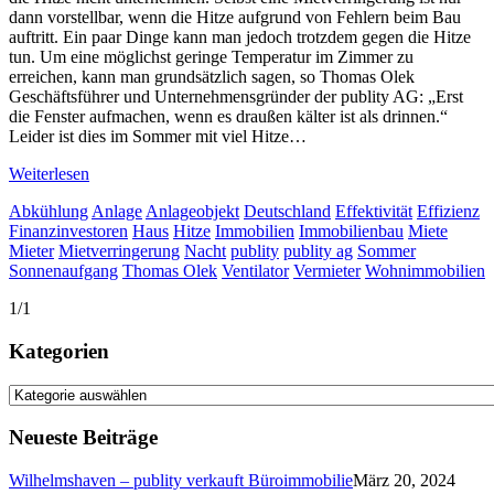
dann vorstellbar, wenn die Hitze aufgrund von Fehlern beim Bau
auftritt. Ein paar Dinge kann man jedoch trotzdem gegen die Hitze
tun. Um eine möglichst geringe Temperatur im Zimmer zu
erreichen, kann man grundsätzlich sagen, so Thomas Olek
Geschäftsführer und Unternehmensgründer der publity AG: „Erst
die Fenster aufmachen, wenn es draußen kälter ist als drinnen.“
Leider ist dies im Sommer mit viel Hitze…
Weiterlesen
Abkühlung
Anlage
Anlageobjekt
Deutschland
Effektivität
Effizienz
Finanzinvestoren
Haus
Hitze
Immobilien
Immobilienbau
Miete
Mieter
Mietverringerung
Nacht
publity
publity ag
Sommer
Sonnenaufgang
Thomas Olek
Ventilator
Vermieter
Wohnimmobilien
1/1
Kategorien
Kategorien
Neueste Beiträge
Wilhelmshaven – publity verkauft Büroimmobilie
März 20, 2024