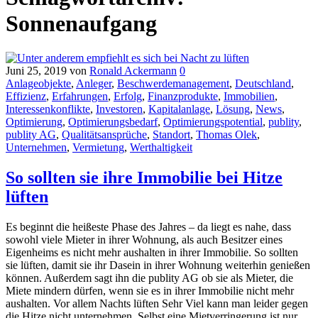
Sonnenaufgang
Juni 25, 2019
von
Ronald Ackermann
0
Anlageobjekte
,
Anleger
,
Beschwerdemanagement
,
Deutschland
,
Effizienz
,
Erfahrungen
,
Erfolg
,
Finanzprodukte
,
Immobilien
,
Interessenkonflikte
,
Investoren
,
Kapitalanlage
,
Lösung
,
News
,
Optimierung
,
Optimierungsbedarf
,
Optimierungspotential
,
publity
,
publity AG
,
Qualitätsansprüche
,
Standort
,
Thomas Olek
,
Unternehmen
,
Vermietung
,
Werthaltigkeit
So sollten sie ihre Immobilie bei Hitze
lüften
Es beginnt die heißeste Phase des Jahres – da liegt es nahe, dass
sowohl viele Mieter in ihrer Wohnung, als auch Besitzer eines
Eigenheims es nicht mehr aushalten in ihrer Immobilie. So sollten
sie lüften, damit sie ihr Dasein in ihrer Wohnung weiterhin genießen
können. Außerdem sagt ihn die publity AG ob sie als Mieter, die
Miete mindern dürfen, wenn sie es in ihrer Immobilie nicht mehr
aushalten. Vor allem Nachts lüften Sehr Viel kann man leider gegen
die Hitze nicht unternehmen. Selbst eine Mietverringerung ist nur