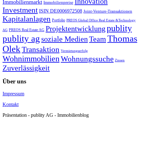
Innovation
Immobilienmarkt
Immobilienpreise
Investment
ISIN DE0006972508
Joint-Venture-Transaktionen
Kapitalanlagen
Portfolio
PREOS Global Office Real Estate &Technology
publity
Projektentwicklung
PREOS Real Estate AG
AG
publity ag
Thomas
soziale Medien
Team
Olek
Transaktion
Vermietungserfolg
Wohnimmobilien
Wohnungssuche
Zinsen
Zuverlässigkeit
Über uns
Impressum
Kontakt
Präsentation - publity AG - Immobilienblog