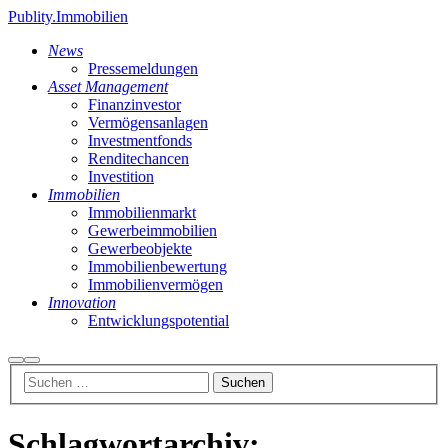
Publity.Immobilien
News
Pressemeldungen
Asset Management
Finanzinvestor
Vermögensanlagen
Investmentfonds
Renditechancen
Investition
Immobilien
Immobilienmarkt
Gewerbeimmobilien
Gewerbeobjekte
Immobilienbewertung
Immobilienvermögen
Innovation
Entwicklungspotential
Suchen
Hauptmenü
Schlagwortarchiv: