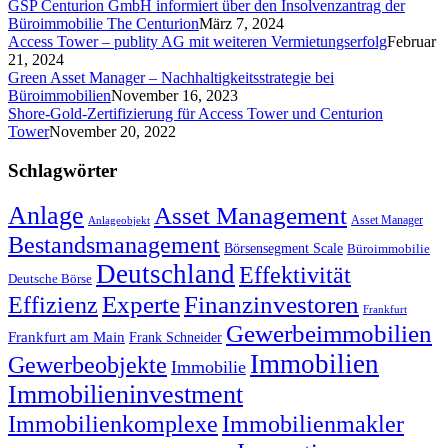
GSP Centurion GmbH informiert über den Insolvenzantrag der
Büroimmobilie The Centurion
März 7, 2024
Access Tower – publity AG mit weiteren Vermietungserfolg
Februar
21, 2024
Green Asset Manager – Nachhaltigkeitsstrategie bei
Büroimmobilien
November 16, 2023
Shore-Gold-Zertifizierung für Access Tower und Centurion
Tower
November 20, 2022
Schlagwörter
Anlage
Asset Management
Asset Manager
Anlageobjekt
Bestandsmanagement
Börsensegment Scale
Büroimmobilie
Deutschland
Effektivität
Deutsche Börse
Experte
Effizienz
Finanzinvestoren
Frankfurt
Gewerbeimmobilien
Frankfurt am Main
Frank Schneider
Immobilien
Gewerbeobjekte
Immobilie
Immobilieninvestment
Immobilienkomplexe
Immobilienmakler