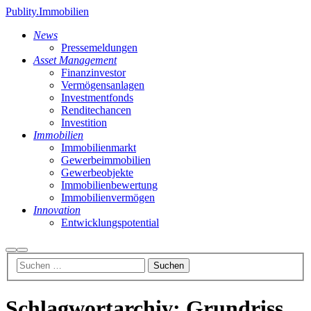
Publity.Immobilien
News
Pressemeldungen
Asset Management
Finanzinvestor
Vermögensanlagen
Investmentfonds
Renditechancen
Investition
Immobilien
Immobilienmarkt
Gewerbeimmobilien
Gewerbeobjekte
Immobilienbewertung
Immobilienvermögen
Innovation
Entwicklungspotential
Suchen
Hauptmenü
Schlagwortarchiv:
Grundriss