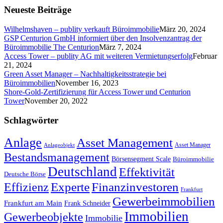
Neueste Beiträge
Wilhelmshaven – publity verkauft Büroimmobilie
März 20, 2024
GSP Centurion GmbH informiert über den Insolvenzantrag der
Büroimmobilie The Centurion
März 7, 2024
Access Tower – publity AG mit weiteren Vermietungserfolg
Februar
21, 2024
Green Asset Manager – Nachhaltigkeitsstrategie bei
Büroimmobilien
November 16, 2023
Shore-Gold-Zertifizierung für Access Tower und Centurion
Tower
November 20, 2022
Schlagwörter
Anlage
Asset Management
Asset Manager
Anlageobjekt
Bestandsmanagement
Börsensegment Scale
Büroimmobilie
Deutschland
Effektivität
Deutsche Börse
Experte
Effizienz
Finanzinvestoren
Frankfurt
Gewerbeimmobilien
Frankfurt am Main
Frank Schneider
Immobilien
Gewerbeobjekte
Immobilie