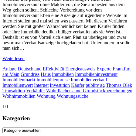
Immobilienverkauf ohne Makler vor, die Sie am besten aus dem
Weg gehen sollten. Schlechte Vorbereitung vor dem
Immobilienverkauf Eben eine Anzeige auf irgendeine Website im
Internet stellen und mal sehen was passiert. Mit diesem Verfahren
werden Sie mit großer Wahrscheinlichkeit keinen Käufer finden
oder Ihre Immobilie deutlich billiger verkaufen als sie Wert ist.
Deshalb ist es von Vorteil sich einen Plan zu überlegen und zwar
bevor man Verkaufsanzeige hochgeladen hat. Unter anderem sollte
man sich…
Weiterlesen
Anlage
Deutschland
Effektivität
Energieausweis
Experte
Frankfurt
am Main
Grundriss
Haus
Immobilien
Immobilieninvestment
Immobilienmarkt
Immobilienpreise
Immobilienverkauf
Immobilienwert
Internet
Investition
Käufer
publity ag
Thomas Olek
Transaktion
Verkäufer
Wohnflächen- und Grundstückberechnungen
Wohnimmobilien
Wohnung
Wohnungssuche
1/1
Kategorien
Kategorien