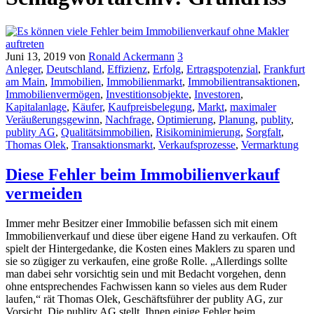
Juni 13, 2019
von
Ronald Ackermann
3
Anleger
,
Deutschland
,
Effizienz
,
Erfolg
,
Ertragspotenzial
,
Frankfurt
am Main
,
Immobilien
,
Immobilienmarkt
,
Immobilientransaktionen
,
Immobilienvermögen
,
Investitionsobjekte
,
Investoren
,
Kapitalanlage
,
Käufer
,
Kaufpreisbelegung
,
Markt
,
maximaler
Veräußerungsgewinn
,
Nachfrage
,
Optimierung
,
Planung
,
publity
,
publity AG
,
Qualitätsimmobilien
,
Risikominimierung
,
Sorgfalt
,
Thomas Olek
,
Transaktionsmarkt
,
Verkaufsprozesse
,
Vermarktung
Diese Fehler beim Immobilienverkauf
vermeiden
Immer mehr Besitzer einer Immobilie befassen sich mit einem
Immobilienverkauf und diese über eigene Hand zu verkaufen. Oft
spielt der Hintergedanke, die Kosten eines Maklers zu sparen und
sie so zügiger zu verkaufen, eine große Rolle. „Allerdings sollte
man dabei sehr vorsichtig sein und mit Bedacht vorgehen, denn
ohne entsprechendes Fachwissen kann so vieles aus dem Ruder
laufen,“ rät Thomas Olek, Geschäftsführer der publity AG, zur
Vorsicht. Die publity AG stellt Ihnen einige Fehler beim