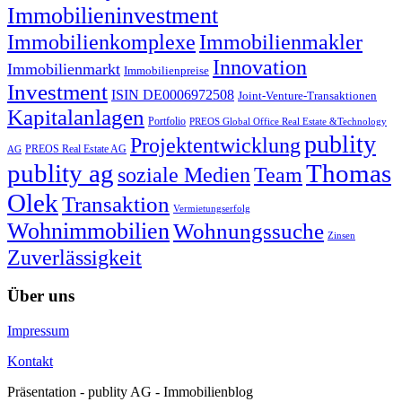
Immobilieninvestment
Immobilienkomplexe
Immobilienmakler
Innovation
Immobilienmarkt
Immobilienpreise
Investment
ISIN DE0006972508
Joint-Venture-Transaktionen
Kapitalanlagen
Portfolio
PREOS Global Office Real Estate &Technology
publity
Projektentwicklung
PREOS Real Estate AG
AG
publity ag
Thomas
soziale Medien
Team
Olek
Transaktion
Vermietungserfolg
Wohnimmobilien
Wohnungssuche
Zinsen
Zuverlässigkeit
Über uns
Impressum
Kontakt
Präsentation - publity AG - Immobilienblog