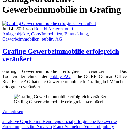
Gewerbeimmobilie in Grafing
Juni 4, 2021
von
Ronald Ackermann
0
Anlageobjekte
,
Core-Immobilien
,
Entwicklung
,
Gewerbeimmobilien
,
publity AG
Grafing Gewerbeimmobilie erfolgreich
veräußert
Grafing Gewerbeimmobilie erfolgreich veräußert – Das
Tochterunternehmen der
publity AG
– die GORE German Office
Real Estate AG hat eine Gewerbeimmobilie in Grafing bei München
erfolgreich veräußert
Grafing Gewerbeimmobilie erfolgreich veräußert
Weiterlesen
attraktive Objekte mit Renditepotenzial
erfolgreiche Netzwerke
Forschungsinstitut Nuvisan
Frank Schneider Vorstand publity