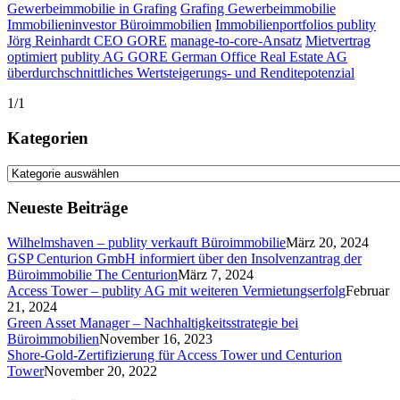
Gewerbeimmobilie in Grafing
Grafing Gewerbeimmobilie
Immobilieninvestor Büroimmobilien
Immobilienportfolios publity
Jörg Reinhardt CEO GORE
manage-to-core-Ansatz
Mietvertrag
optimiert
publity AG GORE German Office Real Estate AG
überdurchschnittliches Wertsteigerungs- und Renditepotenzial
1/1
Kategorien
Kategorien
Neueste Beiträge
Wilhelmshaven – publity verkauft Büroimmobilie
März 20, 2024
GSP Centurion GmbH informiert über den Insolvenzantrag der
Büroimmobilie The Centurion
März 7, 2024
Access Tower – publity AG mit weiteren Vermietungserfolg
Februar
21, 2024
Green Asset Manager – Nachhaltigkeitsstrategie bei
Büroimmobilien
November 16, 2023
Shore-Gold-Zertifizierung für Access Tower und Centurion
Tower
November 20, 2022