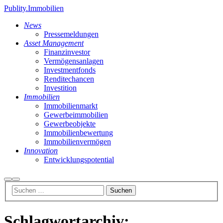
Publity.Immobilien
News
Pressemeldungen
Asset Management
Finanzinvestor
Vermögensanlagen
Investmentfonds
Renditechancen
Investition
Immobilien
Immobilienmarkt
Gewerbeimmobilien
Gewerbeobjekte
Immobilienbewertung
Immobilienvermögen
Innovation
Entwicklungspotential
Suchen
Hauptmenü
Schlagwortarchiv: