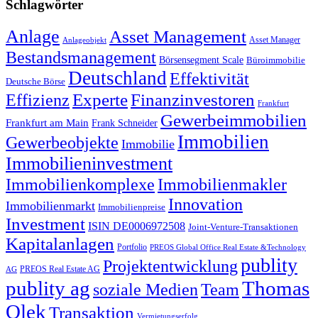
Schlagwörter
Anlage
Asset Management
Asset Manager
Anlageobjekt
Bestandsmanagement
Börsensegment Scale
Büroimmobilie
Deutschland
Effektivität
Deutsche Börse
Experte
Effizienz
Finanzinvestoren
Frankfurt
Gewerbeimmobilien
Frankfurt am Main
Frank Schneider
Immobilien
Gewerbeobjekte
Immobilie
Immobilieninvestment
Immobilienkomplexe
Immobilienmakler
Innovation
Immobilienmarkt
Immobilienpreise
Investment
ISIN DE0006972508
Joint-Venture-Transaktionen
Kapitalanlagen
Portfolio
PREOS Global Office Real Estate &Technology
publity
Projektentwicklung
PREOS Real Estate AG
AG
publity ag
Thomas
soziale Medien
Team
Olek
Transaktion
Vermietungserfolg