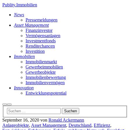
Publity.Immobilien
News
Pressemeldungen
Asset Management
Finanzinvestor
Vermögensanlagen
Investmentfonds
Renditechancen
Investition
Immobilien
Immobilienmarkt
Gewerbeimmobilien
Gewerbeobjekte
Immobilienbewertung
Immobilienvermögen
Innovation
Entwicklungspotential
Suchen
Hauptmenü
September 16, 2020
von
Ronald Ackermann
Anlageobjekte
,
Asset Management
,
Deutschland
,
Effizienz
,