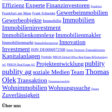
Experte
Effizienz
Finanzinvestoren
Frankfurt
Gewerbeimmobilien
Frankfurt am Main
Frank Schneider
Immobilien
Gewerbeobjekte
Immobilie
Immobilieninvestment
Immobilienkomplexe
Immobilienmakler
Innovation
Immobilienmarkt
Immobilienpreise
Investment
ISIN DE0006972508
Joint-Venture-Transaktionen
Kapitalanlagen
Portfolio
PREOS Global Office Real Estate &Technology
publity
Projektentwicklung
PREOS Real Estate AG
AG
publity ag
Thomas
soziale Medien
Team
Olek
Transaktion
Vermietungserfolg
Wohnimmobilien
Wohnungssuche
Zinsen
Zuverlässigkeit
Über uns