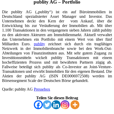
publity AG – Portfolio
Die publity AG („publity“) ist ein auf Büroimmobilien in
Deutschland spezialisierter Asset Manager und Investor. Das
Unternehmen deckt den Kern der vom Ankauf, über die
Entwicklung bis zur Veräußerung der Immobilien ab. Mit über
1.100 Transaktionen in den vergangenen sieben Jahren zählt publity
zu den aktivsten Akteuren am Immobilienmarkt. Aktuell verwaltet
das Unternehmen ein Portfolio mit einem Wert von über fünf
Milliarden Euro.
publity
zeichnet sich durch ein tragfähiges
Netzwerk in der Immobilienbranche sowie bei den Work-Out-
Abteilungen von Finanzinstituten aus. Mit sehr gutem Zugang zu
Investitionsmitteln wickelt publity Transaktionen mit einem
hocheffizienten Prozess und mit bewährten Partnern zügig ab.
Fallweise beteiligt sich publity als Co-Investor an Joint-Venture-
Transaktionen und erwirbt Immobilien für den eigenen Bestand. Die
Aktien der publity AG (ISIN DE0006972508) werden im
Börsensegment Scale der Deutschen Börse gehandelt.
Quelle: publity AG
Pressebox
Teilen Sie diesen Beitrag