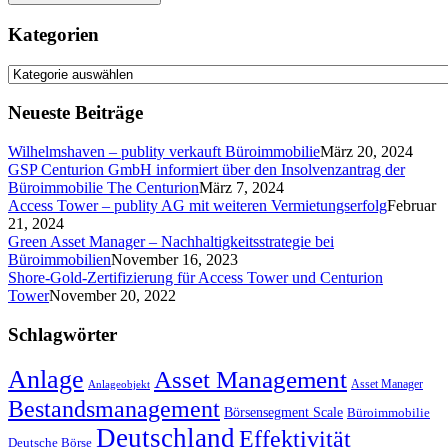
Kategorien
Kategorien
Neueste Beiträge
Wilhelmshaven – publity verkauft Büroimmobilie
März 20, 2024
GSP Centurion GmbH informiert über den Insolvenzantrag der
Büroimmobilie The Centurion
März 7, 2024
Access Tower – publity AG mit weiteren Vermietungserfolg
Februar
21, 2024
Green Asset Manager – Nachhaltigkeitsstrategie bei
Büroimmobilien
November 16, 2023
Shore-Gold-Zertifizierung für Access Tower und Centurion
Tower
November 20, 2022
Schlagwörter
Anlage
Asset Management
Asset Manager
Anlageobjekt
Bestandsmanagement
Börsensegment Scale
Büroimmobilie
Deutschland
Effektivität
Deutsche Börse