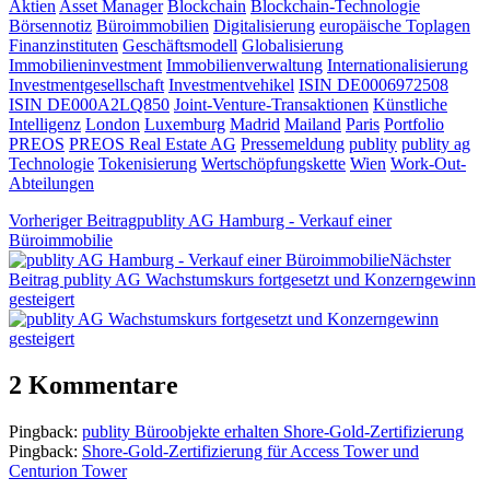
Aktien
Asset Manager
Blockchain
Blockchain-Technologie
Börsennotiz
Büroimmobilien
Digitalisierung
europäische Toplagen
Finanzinstituten
Geschäftsmodell
Globalisierung
Immobilieninvestment
Immobilienverwaltung
Internationalisierung
Investmentgesellschaft
Investmentvehikel
ISIN DE0006972508
ISIN DE000A2LQ850
Joint-Venture-Transaktionen
Künstliche
Intelligenz
London
Luxemburg
Madrid
Mailand
Paris
Portfolio
PREOS
PREOS Real Estate AG
Pressemeldung
publity
publity ag
Technologie
Tokenisierung
Wertschöpfungskette
Wien
Work-Out-
Abteilungen
Vorheriger Beitrag
publity AG Hamburg - Verkauf einer
Büroimmobilie
Nächster
Beitrag
publity AG Wachstumskurs fortgesetzt und Konzerngewinn
gesteigert
2 Kommentare
Pingback:
publity Büroobjekte erhalten Shore-Gold-Zertifizierung
Pingback:
Shore-Gold-Zertifizierung für Access Tower und
Centurion Tower