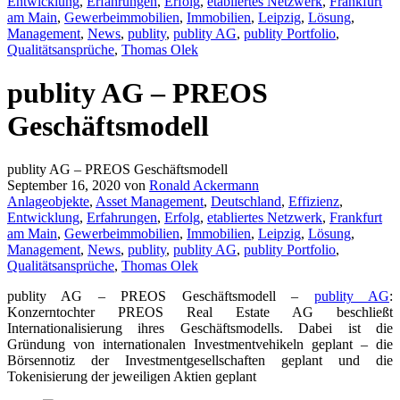
Entwicklung
,
Erfahrungen
,
Erfolg
,
etabliertes Netzwerk
,
Frankfurt
am Main
,
Gewerbeimmobilien
,
Immobilien
,
Leipzig
,
Lösung
,
Management
,
News
,
publity
,
publity AG
,
publity Portfolio
,
Qualitätsansprüche
,
Thomas Olek
publity AG – PREOS
Geschäftsmodell
publity AG – PREOS Geschäftsmodell
September 16, 2020
von
Ronald Ackermann
Anlageobjekte
,
Asset Management
,
Deutschland
,
Effizienz
,
Entwicklung
,
Erfahrungen
,
Erfolg
,
etabliertes Netzwerk
,
Frankfurt
am Main
,
Gewerbeimmobilien
,
Immobilien
,
Leipzig
,
Lösung
,
Management
,
News
,
publity
,
publity AG
,
publity Portfolio
,
Qualitätsansprüche
,
Thomas Olek
publity AG – PREOS Geschäftsmodell –
publity AG
:
Konzerntochter PREOS Real Estate AG beschließt
Internationalisierung ihres Geschäftsmodells. Dabei ist die
Gründung von internationalen Investmentvehikeln geplant – die
Börsennotiz der Investmentgesellschaften geplant und die
Tokenisierung der jeweiligen Aktien geplant