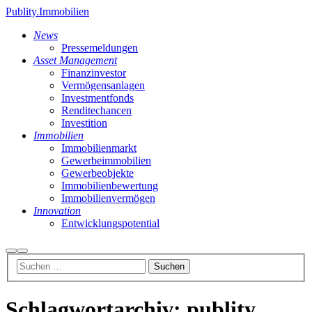
Publity.Immobilien
News
Pressemeldungen
Asset Management
Finanzinvestor
Vermögensanlagen
Investmentfonds
Renditechancen
Investition
Immobilien
Immobilienmarkt
Gewerbeimmobilien
Gewerbeobjekte
Immobilienbewertung
Immobilienvermögen
Innovation
Entwicklungspotential
Suchen
Hauptmenü
Schlagwortarchiv:
publity