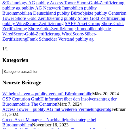
&Technology AG
publity Access Tower Shore-Gold-Zertifizierung
publity ag
publity AG Netzwerk Immobilien
publity
Büroimmobilien Deutschland
publity Büroobjekte
publity Centurion
Tower Shore-Gold-Zertifizierung
publity Shore-Gold-Zertifizierung
publity WiredScore-Zertifizierung
SAFE Asset Group
Shore-Gold-
Zertifizierung
Shore-Gold-Zertifizierung Immobilienobjekte
WiredScore-Gold-Zertifizierung
WiredScore-Silber-
ZertifizierungFrank Schneider Vorstand publity ag
1/1
Kategorien
Kategorien
Neueste Beiträge
Wilhelmshaven – publity verkauft Büroimmobilie
März 20, 2024
GSP Centurion GmbH informiert über den Insolvenzantrag der
Büroimmobilie The Centurion
März 7, 2024
Access Tower – publity AG mit weiteren Vermietungserfolg
Februar
21, 2024
Green Asset Manager – Nachhaltigkeitsstrategie bei
Büroimmobilien
November 16, 2023