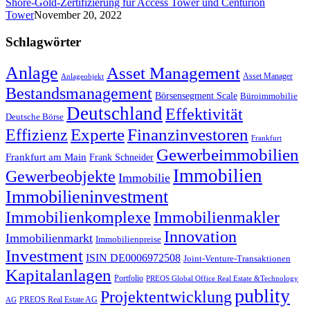
Shore-Gold-Zertifizierung für Access Tower und Centurion
Tower
November 20, 2022
Schlagwörter
Anlage
Asset Management
Asset Manager
Anlageobjekt
Bestandsmanagement
Börsensegment Scale
Büroimmobilie
Deutschland
Effektivität
Deutsche Börse
Experte
Effizienz
Finanzinvestoren
Frankfurt
Gewerbeimmobilien
Frankfurt am Main
Frank Schneider
Immobilien
Gewerbeobjekte
Immobilie
Immobilieninvestment
Immobilienkomplexe
Immobilienmakler
Innovation
Immobilienmarkt
Immobilienpreise
Investment
ISIN DE0006972508
Joint-Venture-Transaktionen
Kapitalanlagen
Portfolio
PREOS Global Office Real Estate &Technology
publity
Projektentwicklung
PREOS Real Estate AG
AG