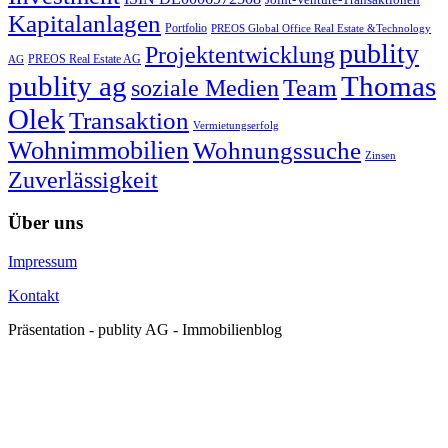
Kapitalanlagen
Portfolio
PREOS Global Office Real Estate &Technology
publity
Projektentwicklung
PREOS Real Estate AG
AG
publity ag
Thomas
soziale Medien
Team
Olek
Transaktion
Vermietungserfolg
Wohnimmobilien
Wohnungssuche
Zinsen
Zuverlässigkeit
Über uns
Impressum
Kontakt
Präsentation - publity AG - Immobilienblog