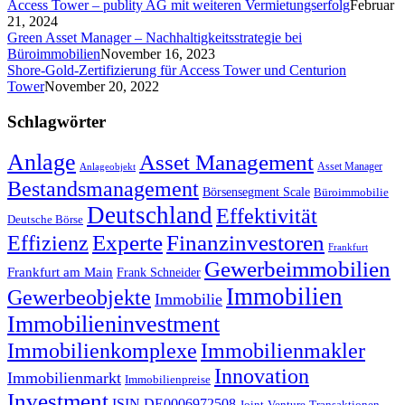
Access Tower – publity AG mit weiteren Vermietungserfolg
Februar
21, 2024
Green Asset Manager – Nachhaltigkeitsstrategie bei
Büroimmobilien
November 16, 2023
Shore-Gold-Zertifizierung für Access Tower und Centurion
Tower
November 20, 2022
Schlagwörter
Anlage
Asset Management
Asset Manager
Anlageobjekt
Bestandsmanagement
Börsensegment Scale
Büroimmobilie
Deutschland
Effektivität
Deutsche Börse
Experte
Effizienz
Finanzinvestoren
Frankfurt
Gewerbeimmobilien
Frankfurt am Main
Frank Schneider
Immobilien
Gewerbeobjekte
Immobilie
Immobilieninvestment
Immobilienkomplexe
Immobilienmakler
Innovation
Immobilienmarkt
Immobilienpreise
Investment
ISIN DE0006972508
Joint-Venture-Transaktionen