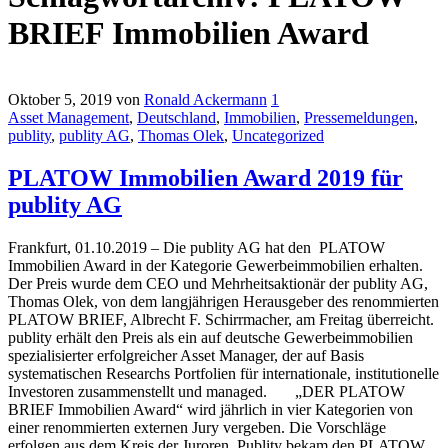
BRIEF Immobilien Award
Oktober 5, 2019
von
Ronald Ackermann
1
Asset Management
,
Deutschland
,
Immobilien
,
Pressemeldungen
,
publity
,
publity AG
,
Thomas Olek
,
Uncategorized
PLATOW Immobilien Award 2019 für
publity AG
Frankfurt, 01.10.2019 – Die publity AG hat den PLATOW
Immobilien Award in der Kategorie Gewerbeimmobilien erhalten.
Der Preis wurde dem CEO und Mehrheitsaktionär der publity AG,
Thomas Olek, von dem langjährigen Herausgeber des renommierten
PLATOW BRIEF, Albrecht F. Schirrmacher, am Freitag überreicht.
publity erhält den Preis als ein auf deutsche Gewerbeimmobilien
spezialisierter erfolgreicher Asset Manager, der auf Basis
systematischen Researchs Portfolien für internationale, institutionelle
Investoren zusammenstellt und managed. „DER PLATOW
BRIEF Immobilien Award“ wird jährlich in vier Kategorien von
einer renommierten externen Jury vergeben. Die Vorschläge
erfolgen aus dem Kreis der Juroren. Publity bekam den PLATOW