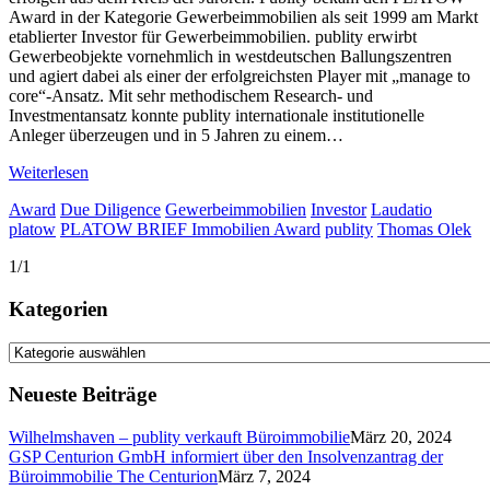
Award in der Kategorie Gewerbeimmobilien als seit 1999 am Markt
etablierter Investor für Gewerbeimmobilien. publity erwirbt
Gewerbeobjekte vornehmlich in westdeutschen Ballungszentren
und agiert dabei als einer der erfolgreichsten Player mit „manage to
core“-Ansatz. Mit sehr methodischem Research- und
Investmentansatz konnte publity internationale institutionelle
Anleger überzeugen und in 5 Jahren zu einem…
Weiterlesen
Award
Due Diligence
Gewerbeimmobilien
Investor
Laudatio
platow
PLATOW BRIEF Immobilien Award
publity
Thomas Olek
1/1
Kategorien
Kategorien
Neueste Beiträge
Wilhelmshaven – publity verkauft Büroimmobilie
März 20, 2024
GSP Centurion GmbH informiert über den Insolvenzantrag der
Büroimmobilie The Centurion
März 7, 2024