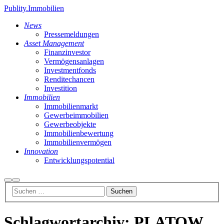
Publity.Immobilien
News
Pressemeldungen
Asset Management
Finanzinvestor
Vermögensanlagen
Investmentfonds
Renditechancen
Investition
Immobilien
Immobilienmarkt
Gewerbeimmobilien
Gewerbeobjekte
Immobilienbewertung
Immobilienvermögen
Innovation
Entwicklungspotential
Suchen
Hauptmenü
Schlagwortarchiv:
PLATOW