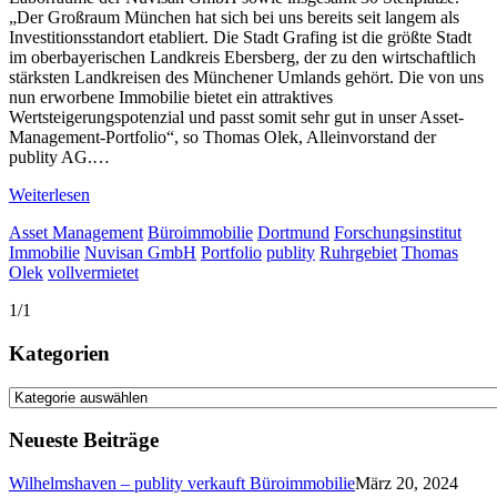
„Der Großraum München hat sich bei uns bereits seit langem als
Investitionsstandort etabliert. Die Stadt Grafing ist die größte Stadt
im oberbayerischen Landkreis Ebersberg, der zu den wirtschaftlich
stärksten Landkreisen des Münchener Umlands gehört. Die von uns
nun erworbene Immobilie bietet ein attraktives
Wertsteigerungspotenzial und passt somit sehr gut in unser Asset-
Management-Portfolio“, so Thomas Olek, Alleinvorstand der
publity AG.…
Weiterlesen
Asset Management
Büroimmobilie
Dortmund
Forschungsinstitut
Immobilie
Nuvisan GmbH
Portfolio
publity
Ruhrgebiet
Thomas
Olek
vollvermietet
1/1
Kategorien
Kategorien
Neueste Beiträge
Wilhelmshaven – publity verkauft Büroimmobilie
März 20, 2024