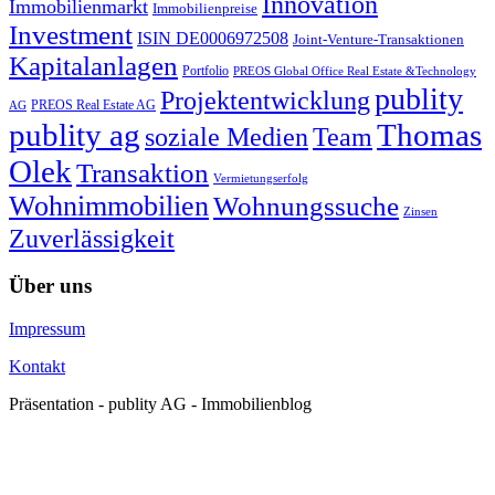
Innovation
Immobilienmarkt
Immobilienpreise
Investment
ISIN DE0006972508
Joint-Venture-Transaktionen
Kapitalanlagen
Portfolio
PREOS Global Office Real Estate &Technology
publity
Projektentwicklung
PREOS Real Estate AG
AG
publity ag
Thomas
soziale Medien
Team
Olek
Transaktion
Vermietungserfolg
Wohnimmobilien
Wohnungssuche
Zinsen
Zuverlässigkeit
Über uns
Impressum
Kontakt
Präsentation - publity AG - Immobilienblog