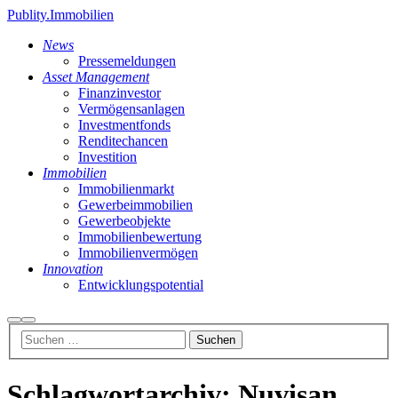
Publity.Immobilien
News
Pressemeldungen
Asset Management
Finanzinvestor
Vermögensanlagen
Investmentfonds
Renditechancen
Investition
Immobilien
Immobilienmarkt
Gewerbeimmobilien
Gewerbeobjekte
Immobilienbewertung
Immobilienvermögen
Innovation
Entwicklungspotential
Suchen
Hauptmenü
Schlagwortarchiv:
Nuvisan