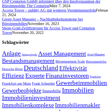
GSP Centurion GmbH informiert über den Insolvenzantrag der
Büroimmobilie The Centurion
März 7, 2024
Access Tower – publity AG mit weiteren Vermietungserfolg
Februar
21, 2024
Green Asset Manager – Nachhaltigkeitsstrategie bei
Büroimmobilien
November 16, 2023
Shore-Gold-Zertifizierung für Access Tower und Centurion
Tower
November 20, 2022
Schlagwörter
Anlage
Asset Management
Asset Manager
Anlageobjekt
Bestandsmanagement
Börsensegment Scale
Büroimmobilie
Deutschland
Effektivität
Deutsche Börse
Experte
Effizienz
Finanzinvestoren
Frankfurt
Gewerbeimmobilien
Frankfurt am Main
Frank Schneider
Immobilien
Gewerbeobjekte
Immobilie
Immobilieninvestment
Immobilienkomplexe
Immobilienmakler