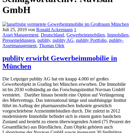
GmbH
Juli 25, 2019
von
Ronald Ackermann
1
Asset Management
,
Deutschland
,
Gewerbeimmobilien
,
Immobilien
,
Pressemeldungen
,
publity
,
publity AG
,
publity Portfolio
,
publity-
Assetmanagement
,
Thomas Olek
publity erwirbt Gewerbeimmobilie in
München
Die Leipziger publity AG hat ein knapp 4.000 m² großes
Gewerbeobjekt in Grafing bei München erworben. Die Immobilie
ist bis 2030 vollständig an das Forschungsinstitut Nuvisan GmbH
vermietet. Darüber hinaus besteht eine Option auf Verlängerung
des Mietvertrags. Das international tätige und unabhängige Institut
führt im Auftrag der pharmazeutischen Industrie gesetzlich
vorgeschriebene Arzneimittelstudien durch. Die zuletzt in 2012
modernisierte Immobilie befindet sich in einem guten baulichen
Zustand und besteht zu einem überwiegenden Anteil (75 Prozent der
Gesamtfläche) aus Büroflächen. Zum Objekt gehören auch
Laborräume der Nuvisan GmbH sowie insgesamt 30 Stellplätze.