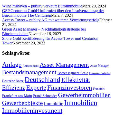
Wilhelmshaven – publity verkauft Büroimmobilie
März 20, 2024
GSP Centurion GmbH informiert über den Insolvenzantrag der
Büroimmobilie The Centurion
März 7, 2024
Access Tower – publity AG mit weiteren Vermietungserfolg
Februar
21, 2024
Green Asset Manager – Nachhaltigkeitsstrategie bei
Büroimmobilien
November 16, 2023
Shore-Gold-Zertifizierung für Access Tower und Centurion
Tower
November 20, 2022
Schlagwörter
Anlage
Asset Management
Asset Manager
Anlageobjekt
Bestandsmanagement
Börsensegment Scale
Büroimmobilie
Deutschland
Effektivität
Deutsche Börse
Experte
Effizienz
Finanzinvestoren
Frankfurt
Gewerbeimmobilien
Frankfurt am Main
Frank Schneider
Immobilien
Gewerbeobjekte
Immobilie
Immobilieninvestment