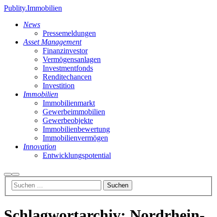
Publity.Immobilien
News
Pressemeldungen
Asset Management
Finanzinvestor
Vermögensanlagen
Investmentfonds
Renditechancen
Investition
Immobilien
Immobilienmarkt
Gewerbeimmobilien
Gewerbeobjekte
Immobilienbewertung
Immobilienvermögen
Innovation
Entwicklungspotential
Suchen
Hauptmenü
Schlagwortarchiv:
Nordrhein-