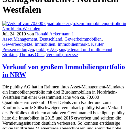
Westfalen
Juli 24, 2019
von
Ronald Ackermann
1
Asset Management
,
Deutschland
,
Gewerbeimmobilien
,
Gewerbeobjekte
,
Immobilien
,
Immobilienmarkt
,
Käufer
,
Pressemeldungen
,
publity AG
,
single tenant und multi tenant
Struktur
,
Thomas Olek
,
Verkaufsprozesse
Verkauf von großem Immobilienportfolio
in NRW
Die publity AG hat im Rahmen ihres Asset-Management-Mandates
ein Immobilienportfolio mit drei Büroimmobilien in Nordrhein-
Westfalen mit einer Gesamtmietfläche von ca. 70.000
Quadratmetern verkauft. Über Details zum Käufer und zum
Kaufpreis wurde Stillschweigen vereinbart. publity ist am Verkauf
des Portfolios mit einem attraktiven Gewinnanteil beteiligt. publity
hatte die Immobilien in 2015 und 2016 erworben und seitdem die
Vermietungssituation deutlich verbessert. So konnten erstklassige
sowie langfristige Mietverträge abgeschlossen und somit die hohe