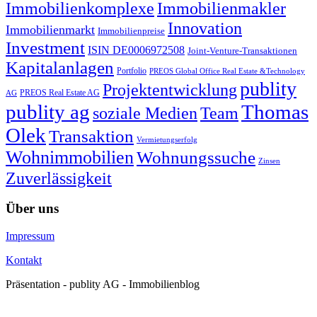
Immobilienkomplexe
Immobilienmakler
Innovation
Immobilienmarkt
Immobilienpreise
Investment
ISIN DE0006972508
Joint-Venture-Transaktionen
Kapitalanlagen
Portfolio
PREOS Global Office Real Estate &Technology
publity
Projektentwicklung
PREOS Real Estate AG
AG
publity ag
Thomas
soziale Medien
Team
Olek
Transaktion
Vermietungserfolg
Wohnimmobilien
Wohnungssuche
Zinsen
Zuverlässigkeit
Über uns
Impressum
Kontakt
Präsentation - publity AG - Immobilienblog