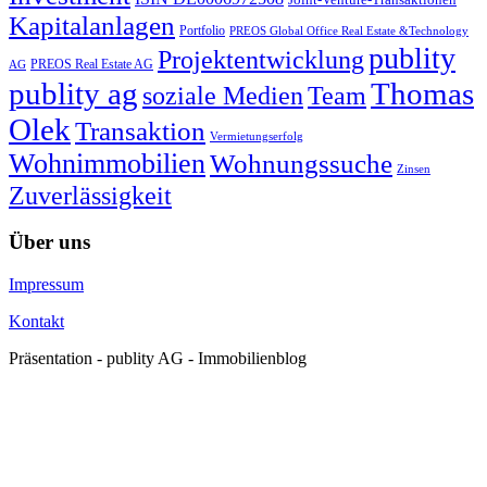
Kapitalanlagen
Portfolio
PREOS Global Office Real Estate &Technology
publity
Projektentwicklung
PREOS Real Estate AG
AG
publity ag
Thomas
soziale Medien
Team
Olek
Transaktion
Vermietungserfolg
Wohnimmobilien
Wohnungssuche
Zinsen
Zuverlässigkeit
Über uns
Impressum
Kontakt
Präsentation - publity AG - Immobilienblog