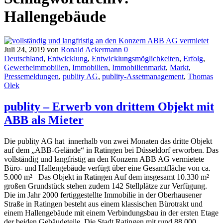
Hallengebäude
Juli 24, 2019
von
Ronald Ackermann
0
Deutschland
,
Entwicklung
,
Entwicklungsmöglichkeiten
,
Erfolg
,
Gewerbeimmobilien
,
Immobilien
,
Immobilienmarkt
,
Markt
,
Pressemeldungen
,
publity AG
,
publity-Assetmanagement
,
Thomas
Olek
publity – Erwerb von drittem Objekt mit
ABB als Mieter
Die publity AG hat innerhalb von zwei Monaten das dritte Objekt
auf dem „ABB-Gelände“ in Ratingen bei Düsseldorf erworben. Das
vollständig und langfristig an den Konzern ABB AG vermietete
Büro- und Hallengebäude verfügt über eine Gesamtfläche von ca.
5.000 m² Das Objekt in Ratingen Auf dem insgesamt 10.330 m²
großen Grundstück stehen zudem 142 Stellplätze zur Verfügung.
Die im Jahr 2000 fertiggestellte Immobilie in der Oberhausener
Straße in Ratingen besteht aus einem klassischen Bürotrakt und
einem Hallengebäude mit einem Verbindungsbau in der ersten Etage
der beiden Gebäudeteile. Die Stadt Ratingen mit rund 88.000