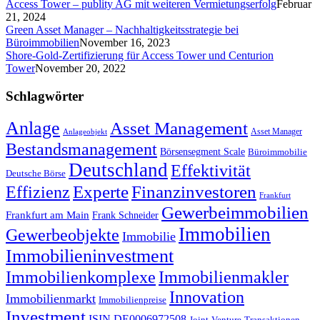
Access Tower – publity AG mit weiteren Vermietungserfolg
Februar
21, 2024
Green Asset Manager – Nachhaltigkeitsstrategie bei
Büroimmobilien
November 16, 2023
Shore-Gold-Zertifizierung für Access Tower und Centurion
Tower
November 20, 2022
Schlagwörter
Anlage
Asset Management
Asset Manager
Anlageobjekt
Bestandsmanagement
Börsensegment Scale
Büroimmobilie
Deutschland
Effektivität
Deutsche Börse
Experte
Effizienz
Finanzinvestoren
Frankfurt
Gewerbeimmobilien
Frankfurt am Main
Frank Schneider
Immobilien
Gewerbeobjekte
Immobilie
Immobilieninvestment
Immobilienkomplexe
Immobilienmakler
Innovation
Immobilienmarkt
Immobilienpreise
Investment
ISIN DE0006972508
Joint-Venture-Transaktionen