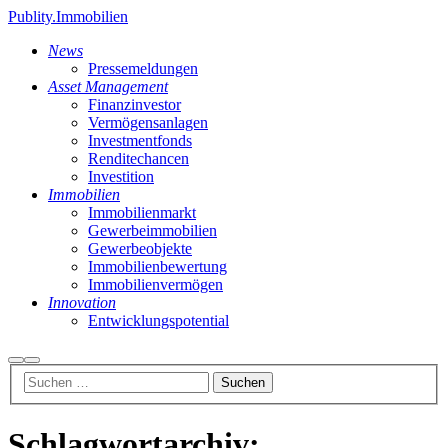
Publity.Immobilien
News
Pressemeldungen
Asset Management
Finanzinvestor
Vermögensanlagen
Investmentfonds
Renditechancen
Investition
Immobilien
Immobilienmarkt
Gewerbeimmobilien
Gewerbeobjekte
Immobilienbewertung
Immobilienvermögen
Innovation
Entwicklungspotential
Suchen
Hauptmenü
Schlagwortarchiv: