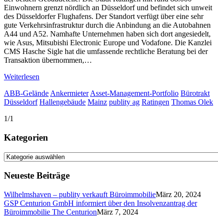
Einwohnern grenzt nördlich an Düsseldorf und befindet sich unweit
des Düsseldorfer Flughafens. Der Standort verfügt über eine sehr
gute Verkehrsinfrastruktur durch die Anbindung an die Autobahnen
A44 und A52. Namhafte Unternehmen haben sich dort angesiedelt,
wie Asus, Mitsubishi Electronic Europe und Vodafone. Die Kanzlei
CMS Hasche Sigle hat die umfassende rechtliche Beratung bei der
Transaktion übernommen,…
Weiterlesen
ABB-Gelände
Ankermieter
Asset-Management-Portfolio
Bürotrakt
Düsseldorf
Hallengebäude
Mainz
publity ag
Ratingen
Thomas Olek
1/1
Kategorien
Kategorien
Neueste Beiträge
Wilhelmshaven – publity verkauft Büroimmobilie
März 20, 2024
GSP Centurion GmbH informiert über den Insolvenzantrag der
Büroimmobilie The Centurion
März 7, 2024