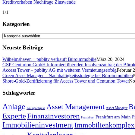
Kreditvorhaben
Nachfrage
Zinswende
1/1
Kategorien
Kategorien
Neueste Beiträge
Wilhelmshaven – publity verkauft Büroimmobilie
März 20, 2024
GSP Centurion GmbH informiert über den Insolvenzantrag der Büro
Access Tower – publity AG mit weiteren Vermietungserfolg
Februar 
Green Asset Manager – Nachhaltigkeitsstrategie bei Büroimmobilien
Shore-Gold-Zertifizierung für Access Tower und Centurion Tower
No
Schlagwörter
Anlage
Asset Management
B
Asset Manager
Anlageobjekt
Experte
Finanzinvestoren
Frankfurt am Main
F
Frankfurt
Immobilieninvestment
Immobilienkomplex
Kapitalanlagen