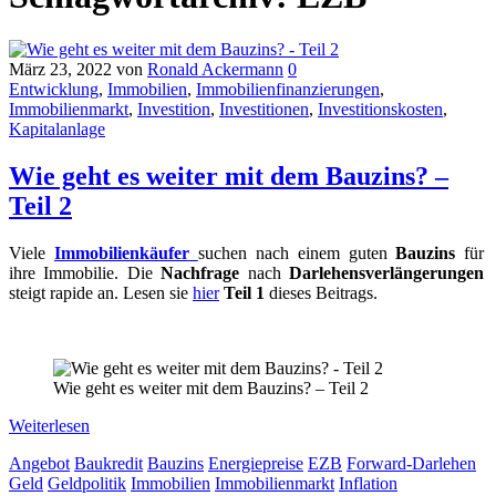
März 23, 2022
von
Ronald Ackermann
0
Entwicklung
,
Immobilien
,
Immobilienfinanzierungen
,
Immobilienmarkt
,
Investition
,
Investitionen
,
Investitionskosten
,
Kapitalanlage
Wie geht es weiter mit dem Bauzins? –
Teil 2
Viele
Immobilienkäufer
suchen nach einem guten
Bauzins
für
ihre Immobilie. Die
Nachfrage
nach
Darlehensverlängerungen
steigt rapide an. Lesen sie
hier
Teil
1
dieses Beitrags.
Wie geht es weiter mit dem Bauzins? – Teil 2
Weiterlesen
Angebot
Baukredit
Bauzins
Energiepreise
EZB
Forward-Darlehen
Geld
Geldpolitik
Immobilien
Immobilienmarkt
Inflation