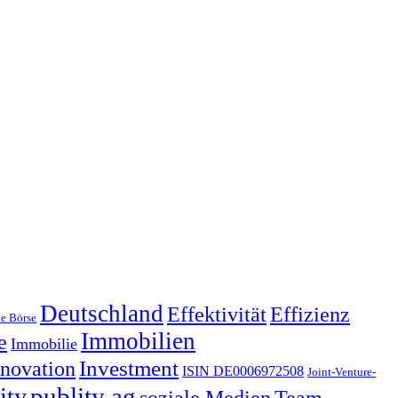
Deutschland
Effektivität
Effizienz
e Börse
Immobilien
e
Immobilie
nnovation
Investment
ISIN DE0006972508
Joint-Venture-
publity ag
ity
soziale Medien
Team