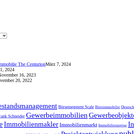
immobilie The Centurion
März 7, 2024
21, 2024
November 16, 2023
vember 20, 2022
estandsmanagement
Börsensegment Scale
Büroimmobilie
Deutsch
Gewerbeimmobilien
Gewerbeobjekt
rank Schneider
e
Immobilienmakler
I
Immobilienmarkt
Immobilienpreise
publ
Projektentwicklung