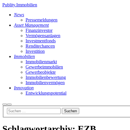
Publity.Immobilien
News
Pressemeldungen
Asset Management
Finanzinvestor
Vermögensanlagen
Investmentfonds
Renditechancen
Investition
Immobilien
Immobilienmarkt
Gewerbeimmobilien
Gewerbeobjekte
Immobilienbewertung
Immobilienvermögen
Innovation
Entwicklungspotential
Suchen
Hauptmenü
Schlagwortarchiv:
EZB