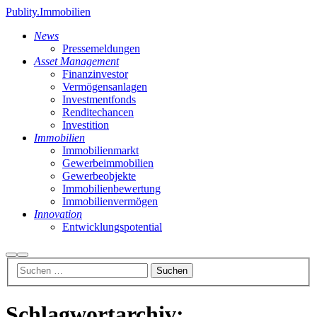
Publity.Immobilien
News
Pressemeldungen
Asset Management
Finanzinvestor
Vermögensanlagen
Investmentfonds
Renditechancen
Investition
Immobilien
Immobilienmarkt
Gewerbeimmobilien
Gewerbeobjekte
Immobilienbewertung
Immobilienvermögen
Innovation
Entwicklungspotential
Suchen
Hauptmenü
Schlagwortarchiv: