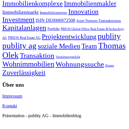
Immobilienkomplexe
Immobilienmakler
Innovation
Immobilienmarkt
Immobilienpreise
Investment
ISIN DE0006972508
Joint-Venture-Transaktionen
Kapitalanlagen
Portfolio
PREOS Global Office Real Estate &Technology
publity
Projektentwicklung
PREOS Real Estate AG
AG
publity ag
Thomas
soziale Medien
Team
Olek
Transaktion
Vermietungserfolg
Wohnimmobilien
Wohnungssuche
Zinsen
Zuverlässigkeit
Über uns
Impressum
Kontakt
Präsentation - publity AG - Immobilienblog