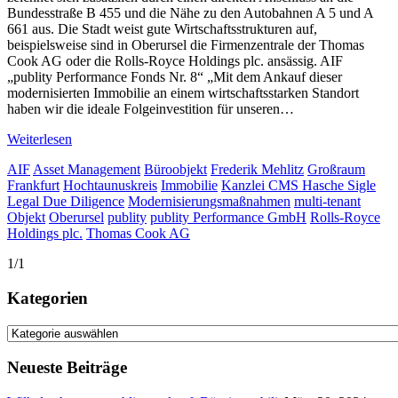
Bundesstraße B 455 und die Nähe zu den Autobahnen A 5 und A
661 aus. Die Stadt weist gute Wirtschaftsstrukturen auf,
beispielsweise sind in Oberursel die Firmenzentrale der Thomas
Cook AG oder die Rolls-Royce Holdings plc. ansässig. AIF
„publity Performance Fonds Nr. 8“ „Mit dem Ankauf dieser
modernisierten Immobilie an einem wirtschaftsstarken Standort
haben wir die ideale Folgeinvestition für unseren…
Weiterlesen
AIF
Asset Management
Büroobjekt
Frederik Mehlitz
Großraum
Frankfurt
Hochtaunuskreis
Immobilie
Kanzlei CMS Hasche Sigle
Legal Due Diligence
Modernisierungsmaßnahmen
multi-tenant
Objekt
Oberursel
publity
publity Performance GmbH
Rolls-Royce
Holdings plc.
Thomas Cook AG
1/1
Kategorien
Kategorien
Neueste Beiträge