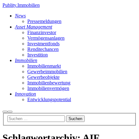
Publity.Immobilien
News
Pressemeldungen
Asset Management
Finanzinvestor
Vermögensanlagen
Investmentfonds
Renditechancen
Investition
Immobilien
Immobilienmarkt
Gewerbeimmobilien
Gewerbeobjekte
Immobilienbewertung
Immobilienvermögen
Innovation
Entwicklungspotential
Suchen
Hauptmenü
Schlagwortarchiv:
AIF