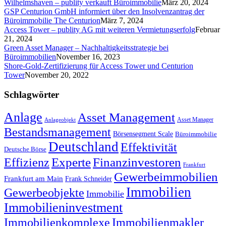
Wilhelmshaven – publity verkauft Büroimmobilie
März 20, 2024
GSP Centurion GmbH informiert über den Insolvenzantrag der
Büroimmobilie The Centurion
März 7, 2024
Access Tower – publity AG mit weiteren Vermietungserfolg
Februar
21, 2024
Green Asset Manager – Nachhaltigkeitsstrategie bei
Büroimmobilien
November 16, 2023
Shore-Gold-Zertifizierung für Access Tower und Centurion
Tower
November 20, 2022
Schlagwörter
Anlage
Asset Management
Asset Manager
Anlageobjekt
Bestandsmanagement
Börsensegment Scale
Büroimmobilie
Deutschland
Effektivität
Deutsche Börse
Experte
Effizienz
Finanzinvestoren
Frankfurt
Gewerbeimmobilien
Frankfurt am Main
Frank Schneider
Immobilien
Gewerbeobjekte
Immobilie
Immobilieninvestment
Immobilienkomplexe
Immobilienmakler