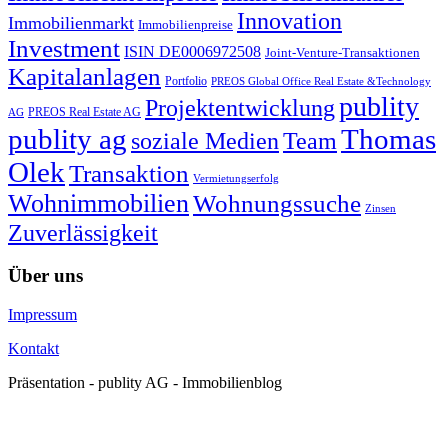
Innovation
Immobilienmarkt
Immobilienpreise
Investment
ISIN DE0006972508
Joint-Venture-Transaktionen
Kapitalanlagen
Portfolio
PREOS Global Office Real Estate &Technology
publity
Projektentwicklung
PREOS Real Estate AG
AG
publity ag
Thomas
soziale Medien
Team
Olek
Transaktion
Vermietungserfolg
Wohnimmobilien
Wohnungssuche
Zinsen
Zuverlässigkeit
Über uns
Impressum
Kontakt
Präsentation - publity AG - Immobilienblog