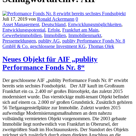
Juli 17, 2019
von
Ronald Ackermann
0
Asset Management
,
Deutschland
,
Entwicklungsmöglichkeiten
,
Entwicklungspotential
,
Erfolg
,
Frankfurt am Main
,
Gewerbeimmobilien
,
Immobilien
,
Immobilienmarkt
,
Pressemeldungen
,
publity AG
,
publity Performance Fonds Nr. 8
GmbH & Co. geschlossene Investment KG
,
Thomas Olek
Neues Objekt für AIF „publity
Performance Fonds Nr. 8“
Der geschlossene AIF „publity Performance Fonds Nr. 8“ erwirbt
bereits sein sechstes Fondsobjekt. Der AIF kauft im Großraum
Frankfurt ein ca. 2.400 m² großes Büroobjekt, das zuletzt 2015
modernisiert wurde. Das vierstöckige multi-tenant Objekt befindet
sich auf einem ca. 2.000 m² großen Grundstück. Zusätzlich gehören
56 Tiefgaragenstellplätze zur Immobilie. Zuletzt wurden 2015
aufwendige Modernisierungsmaßnahmen an dem nahezu
vollständig vermieteten Objekt vorgenommen. Die 2003 gebaute
Immobilie liegt nordwestlich von Frankfurt in Oberursel, der
zweitgrößten Stadt im Hochtaunuskreis. Der Standort des Objekts
zeichnet sich zusätzlich durch einen direkten Anschluss an die