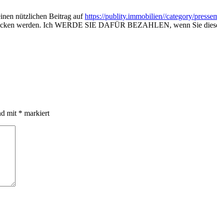
einen nützlichen Beitrag auf
https://publity.immobilien//category/press
anlocken werden. Ich WERDE SIE DAFÜR BEZAHLEN, wenn Sie diesen C
nd mit
*
markiert