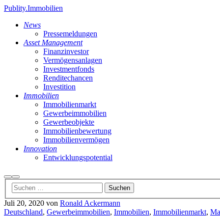
Publity.Immobilien
News
Pressemeldungen
Asset Management
Finanzinvestor
Vermögensanlagen
Investmentfonds
Renditechancen
Investition
Immobilien
Immobilienmarkt
Gewerbeimmobilien
Gewerbeobjekte
Immobilienbewertung
Immobilienvermögen
Innovation
Entwicklungspotential
Suchen
Hauptmenü
Juli 20, 2020
von
Ronald Ackermann
Deutschland
,
Gewerbeimmobilien
,
Immobilien
,
Immobilienmarkt
,
Ma