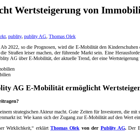
cht Wertsteigerung von Immobil
rkt
,
publity
,
publity AG
,
Thomas Olek
– Ab 2022, so die Prognosen, wird die E-Mobilität den Kinderschuhe
e die Straßen leiser machen, der führende Markt sein. Eine Herausfor
ity AG über E-Mobilität, der aktuelle Trend, der eine Wertsteigerung
bilien
lity AG E-Mobilität ermöglicht Wertsteige
eitragen?
 einem strategischen Akteur macht. Gute Zeiten für Investoren, die mit
arkt ist: Wie kann sich der Zugang zur E-Mobilität auf den Wert ei
r Wirklichkeit,“ erklärt
Thomas Olek
von der
Publity AG
.
Der Be