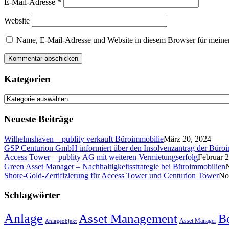
E-Mail-Adresse
*
Website
Name, E-Mail-Adresse und Website in diesem Browser für meine
Kategorien
Kategorien
Neueste Beiträge
Wilhelmshaven – publity verkauft Büroimmobilie
März 20, 2024
GSP Centurion GmbH informiert über den Insolvenzantrag der Büro
Access Tower – publity AG mit weiteren Vermietungserfolg
Februar 
Green Asset Manager – Nachhaltigkeitsstrategie bei Büroimmobilien
Shore-Gold-Zertifizierung für Access Tower und Centurion Tower
No
Schlagwörter
Anlage
Asset Management
B
Asset Manager
Anlageobjekt