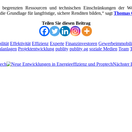
 begrenzten Ressourcen und technischen Einschränkungen der Wohn
die Grundlage für langfristige, sichere Renditen bilden,“ sagt
Thomas 
Teilen Sie diesen Beitrag
lität
Effektivität
Effizienz
Experte
Finanzinvestoren
Gewerbeimmobili
alanlagen
Projektentwicklung
publity
publity ag
soziale Medien
Team
tech
Nächster 