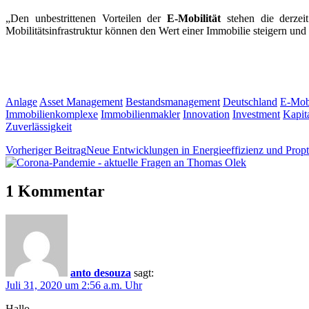
„Den unbestrittenen Vorteilen der
E-Mobilität
stehen die derzeit
Mobilitätsinfrastruktur können den Wert einer Immobilie steigern und 
Anlage
Asset Management
Bestandsmanagement
Deutschland
E-Mobi
Immobilienkomplexe
Immobilienmakler
Innovation
Investment
Kapit
Zuverlässigkeit
Vorheriger Beitrag
Neue Entwicklungen in Energieeffizienz und Prop
1 Kommentar
anto desouza
sagt:
Juli 31, 2020 um 2:56 a.m. Uhr
Hallo,