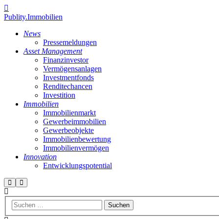
Publity.Immobilien
News
Pressemeldungen
Asset Management
Finanzinvestor
Vermögensanlagen
Investmentfonds
Renditechancen
Investition
Immobilien
Immobilienmarkt
Gewerbeimmobilien
Gewerbeobjekte
Immobilienbewertung
Immobilienvermögen
Innovation
Entwicklungspotential
Suchen
Hauptmenü