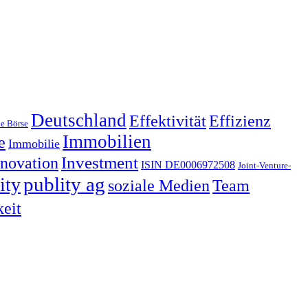
Deutschland
Effektivität
Effizienz
e Börse
Immobilien
e
Immobilie
nnovation
Investment
ISIN DE0006972508
Joint-Venture-
publity ag
ity
soziale Medien
Team
keit