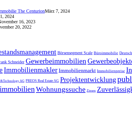
immobilie The Centurion
März 7, 2024
21, 2024
November 16, 2023
vember 20, 2022
estandsmanagement
Börsensegment Scale
Büroimmobilie
Deutsch
Gewerbeimmobilien
Gewerbeobjekt
rank Schneider
e
Immobilienmakler
I
Immobilienmarkt
Immobilienpreise
publ
Projektentwicklung
PREOS Real Estate AG
te &Technology AG
immobilien
Wohnungssuche
Zuverlässig
Zinsen