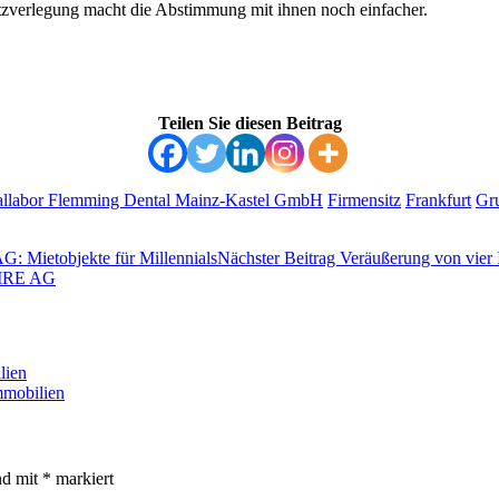
itzverlegung macht die Abstimmung mit ihnen noch einfacher.
Teilen Sie diesen Beitrag
allabor Flemming Dental Mainz-Kastel GmbH
Firmensitz
Frankfurt
Gr
Nächster Beitrag
Veräußerung von vie
lien
mmobilien
nd mit
*
markiert