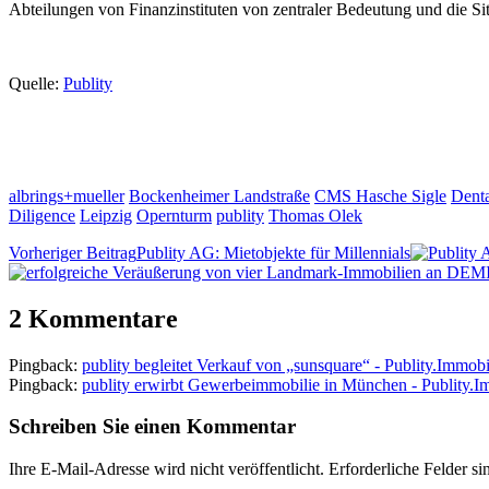
Abteilungen von Finanzinstituten von zentraler Bedeutung und die S
Quelle:
Publity
albrings+mueller
Bockenheimer Landstraße
CMS Hasche Sigle
Dent
Diligence
Leipzig
Opernturm
publity
Thomas Olek
Vorheriger Beitrag
Publity AG: Mietobjekte für Millennials
2 Kommentare
Pingback:
publity begleitet Verkauf von „sunsquare“ - Publity.Immobi
Pingback:
publity erwirbt Gewerbeimmobilie in München - Publity.I
Schreiben Sie einen Kommentar
Ihre E-Mail-Adresse wird nicht veröffentlicht.
Erforderliche Felder si