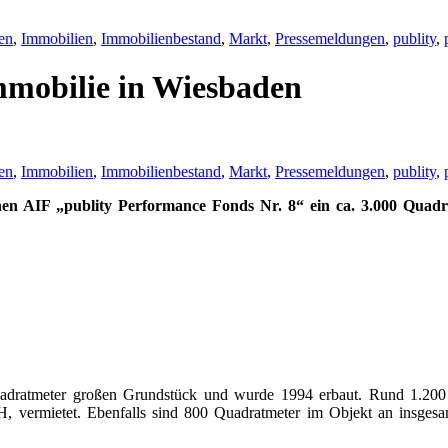
en
,
Immobilien
,
Immobilienbestand
,
Markt
,
Pressemeldungen
,
publity
,
mmobilie in Wiesbaden
en
,
Immobilien
,
Immobilienbestand
,
Markt
,
Pressemeldungen
,
publity
,
nen AIF „publity Performance Fonds Nr. 8“ ein ca. 3.000 Quadr
uadratmeter großen Grundstück und wurde 1994 erbaut. Rund 1.200 Q
vermietet. Ebenfalls sind 800 Quadratmeter im Objekt an insgesamt