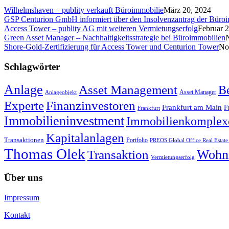
Wilhelmshaven – publity verkauft Büroimmobilie
März 20, 2024
GSP Centurion GmbH informiert über den Insolvenzantrag der Büro
Access Tower – publity AG mit weiteren Vermietungserfolg
Februar 
Green Asset Manager – Nachhaltigkeitsstrategie bei Büroimmobilien
Shore-Gold-Zertifizierung für Access Tower und Centurion Tower
No
Schlagwörter
Anlage
Asset Management
B
Asset Manager
Anlageobjekt
Experte
Finanzinvestoren
Frankfurt am Main
F
Frankfurt
Immobilieninvestment
Immobilienkomplex
Kapitalanlagen
Transaktionen
Portfolio
PREOS Global Office Real Esta
Thomas Olek
Wohn
Transaktion
Vermietungserfolg
Über uns
Impressum
Kontakt