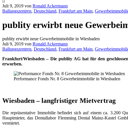
Juli 9, 2019
von
Ronald Ackermann
Ballungszentren
,
Deutschland
,
Frankfurt am Main
,
Gewerbeimmobili
publity erwirbt neue Gewerbei
publity erwirbt neue Gewerbeimmobilie in Wiesbaden
Juli 9, 2019
von
Ronald Ackermann
Ballungszentren
,
Deutschland
,
Frankfurt am Main
,
Gewerbeimmobili
Frankfurt/Wiesbaden – Die publity AG hat für den geschlosse
erworben.
Performance Fonds Nr. 8 Gewerbeimmobilie in Wiesbaden
Wiesbaden – langfristiger Mietvertrag
Die repräsentative Immobilie befindet sich auf einem ca. 3.200 Q
Hauptmieter, das Dentallabor Flemming Dental Mainz-Kastel GmbH, 
vermietet.