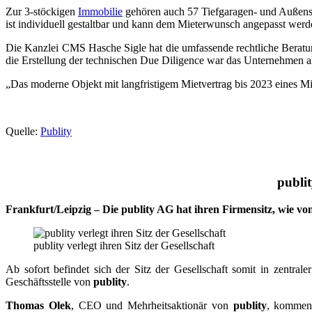
Zur 3-stöckigen
Immobilie
gehören auch 57 Tiefgaragen- und Außenste
ist individuell gestaltbar und kann dem Mieterwunsch angepasst werd
Die Kanzlei CMS Hasche Sigle hat die umfassende rechtliche Beratun
die Erstellung der technischen Due Diligence war das Unternehmen al
„Das moderne Objekt mit langfristigem Mietvertrag bis 2023 eines Mie
Quelle:
Publity
publit
Frankfurt/Leipzig – Die publity AG hat ihren Firmensitz, wie v
publity verlegt ihren Sitz der Gesellschaft
Ab sofort befindet sich der Sitz der Gesellschaft somit in zentra
Geschäftsstelle von
publity
.
Thomas Olek
, CEO und Mehrheitsaktionär von
publity
, kommenti